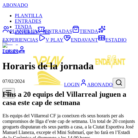
ABONADO
PLANTILLA
ENTRADES
TENDA
PLANTILLA
ENTRADAS
TIENDA
EXPERIÈNCIES
EXPERIENCIAS
V PLAY
ENDAVANT
ESTADIO
Futbol base
LOGIN
Horaris de la jornada
07/02/2024
LOGIN
ABONADO
Fins a 20 equips del Villarreal juguen a
casa este cap de setmana
Els equips del Villarreal CF ja coneixen els seus horaris per als
compromisos de lliga d’este cap de setmana. Un total de 20 conjunts
groguets disputaran els seus partits a casa, a la Ciutat Esportiva José
Manuel Llaneza, excepte el Mini Submarí, que ho farà en l’Estadi
de la Ceràmica el diumenge a les 14.00 hores.