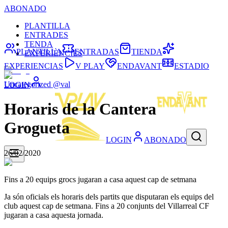
ABONADO
PLANTILLA
ENTRADES
TENDA
PLANTILLA
ENTRADAS
TIENDA
EXPERIÈNCIES
EXPERIENCIAS
V PLAY
ENDAVANT
ESTADIO
Uncategorized @val
LOGIN
Horaris de la Cantera
Grogueta
LOGIN
ABONADO
26/02/2020
Fins a 20 equips grocs jugaran a casa aquest cap de setmana
Ja són oficials els horaris dels partits que disputaran els equips del
club aquest cap de setmana. Fins a 20 conjunts del Villarreal CF
jugaran a casa aquesta jornada.