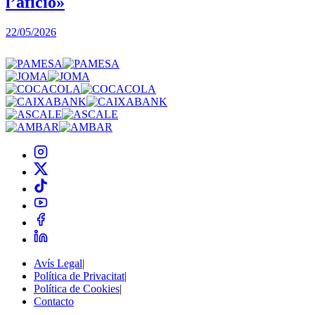
l’afició»
22/05/2026
3
Avís Legal
|
Política de Privacitat
|
Política de Cookies
|
Contacto