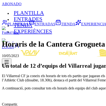
ABONADO
PLANTILLA
ENTRADES
PLANTILLA
ENTRADAS
TIENDA
EXPERIENCI
TENDA
EXPERIÈNCIES
Futbol base
Horaris de la Cantera Grogueta
LOGIN
10/05/2023
Un total de 12 d’equips del Villarreal jug
El Villarreal CF ja coneix els horaris de tots els partits que jugaran 
l’Athletic Club (dissabte, 18.30h), destaca el partit del Villarreal Fem
A continuació, pots consultar tots els horaris dels equips del club aqu
Compartir.