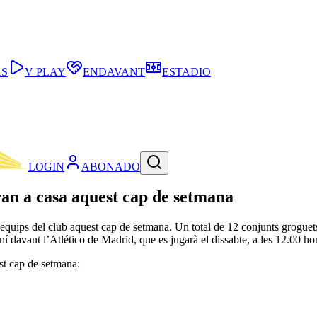
AS
V PLAY
ENDAVANT
ESTADIO
LOGIN
ABONADO
aran a casa aquest cap de setmana
els equips del club aquest cap de setmana. Un total de 12 conjunts grogue
ení davant l’Atlético de Madrid, que es jugarà el dissabte, a les 12.00 ho
est cap de setmana: