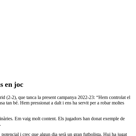
s en joc
drid (2-2), que tanca la present campanya 2022-23: “Hem controlat el
a tan bé. Hem pressionat a dalt i ens ha servit per a robar moltes
rdinàries. Em vaig molt content. Els jugadors han donat exemple de
.
n potencial i crec que algun dia serà un gran futbolista. Hui ha jugat