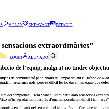
AS
V PLAY
ENDAVANT
ESTADIO
sensacions extraordinàries”
LOGIN
ABONADO
mbició de l’equip, malgrat no tindre objectiu
mitjans de comunicació per a analitzar l’empat davant l’Atlético de Ma
gradat marcar més gols, però és difícil fer-ho davant un equip que defens
ma cita del campionat: “Hem acabat l’últim partit amb sensacions extrao
 Això m’ha agradat molt després d’una temporada tan difícil i tan llarga”
tagonista en el partit pel seu gol en el temps afegit: “Crec que té un gra