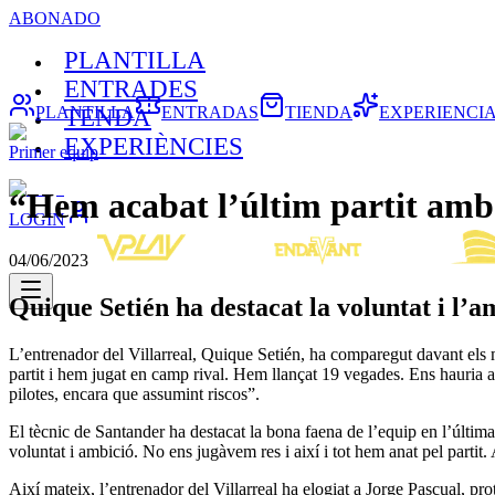
ABONADO
PLANTILLA
ENTRADES
PLANTILLA
ENTRADAS
TIENDA
EXPERIENCI
TENDA
EXPERIÈNCIES
Primer equip
“Hem acabat l’últim partit amb 
LOGIN
04/06/2023
Quique Setién ha destacat la voluntat i l’a
L’entrenador del Villarreal, Quique Setién, ha comparegut davant els 
partit i hem jugat en camp rival. Hem llançat 19 vegades. Ens hauria a
pilotes, encara que assumint riscos”.
El tècnic de Santander ha destacat la bona faena de l’equip en l’últi
voluntat i ambició. No ens jugàvem res i així i tot hem anat pel partit.
Així mateix, l’entrenador del Villarreal ha elogiat a Jorge Pascual, pro