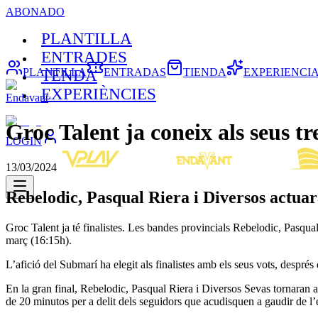
ABONADO
PLANTILLA
ENTRADES
PLANTILLA
ENTRADAS
TIENDA
EXPERIENCI
TENDA
EXPERIÈNCIES
Endavant
Groc Talent ja coneix als seus tre
LOGIN
13/03/2024
Rebelodic, Pasqual Riera i Diversos actuara
Groc Talent ja té finalistes. Les bandes provincials Rebelodic, Pasqua
març (16:15h).
L’afició del Submarí ha elegit als finalistes amb els seus vots, després 
En la gran final, Rebelodic, Pasqual Riera i Diversos Sevas tornaran a 
de 20 minutos per a delit dels seguidors que acudisquen a gaudir de l’