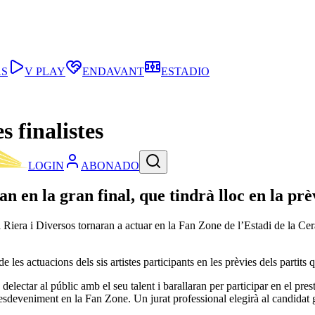
AS
V PLAY
ENDAVANT
ESTADIO
s finalistes
LOGIN
ABONADO
n en la gran final, que tindrà lloc en la prè
l Riera i Diversos tornaran a actuar en la Fan Zone de l’Estadi de la Ce
de les actuacions dels sis artistes participants en les prèvies dels partits
delectar al públic amb el seu talent i barallaran per participar en el pre
esdeveniment en la Fan Zone. Un jurat professional elegirà al candidat g