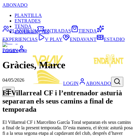
ABONADO
PLANTILLA
ENTRADES
TENDA
PLANTILLA
ENTRADAS
TIENDA
EXPERIÈNCIES
EXPERIENCIAS
V PLAY
ENDAVANT
ESTADIO
Primer equip
LOGIN
Gràcies, Marce
04/05/2026
LOGIN
ABONADO
El Villarreal CF i l’entrenador asturià
separaran els seus camins a final de
temporada
El Villarreal CF i Marcelino García Toral separaran els seus camins
a final de la present temporada. D’esta manera, el tècnic asturià posa
fi a la seua segona etapa al capdavant del club, després d’haver