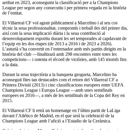
arribat en 2023, aconseguint la classificació per a la Champions
League per segon any consecutiu i per primera vegada en la història
de l’entitat.
El Villarreal CF vol agrair públicament a Marcelino i al seu cos
tècnic la seua professionalitat, compromís i treball des del primer dia,
així com la seua implicació diària i la seua contribució al
desenvolupament esportiu durant les set temporades al capdavant de
l’equip en les dos etapes (de 2013 a 2016 i de 2023 a 2026).
L’asturià s’ha convertit en l’entrenador amb més partits dirigits en la
història del club —finalitzarà amb 298 encontres entre totes les
competicions— i ostenta el rècord de victòries, amb 145 triomfs fins
a la data.
Durant la seua trajectòria a la banqueta grogueta, Marcelino ha
aconseguit fites tan destacades com el retorn del Villarreal CF a
Primera Divisió (2013) i cinc classificacions europees entre UEFA
Champions League i Europa League —amb unes semifinals
europees en 2016—, a més de les semifinals de la Copa del Rey en
2015.
El Villarreal CF li retrà un homenatge en l’últim partit de LaLiga
davant l’Atlético de Madrid, en el que serà la celebració de la
Champions League amb l’afició a l’Estadio de la Cerámica.