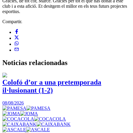
Gràcies, de tot cor, Marce. Gràcies per tot el que has donat a este
club i a esta afició. Et desitgem el millor en els teus futurs projectes
esportius.
Compartir.
Noticias
relacionadas
Colofó d’or a una pretemporada
il·lusionant (1-2)
0
08/08/2026