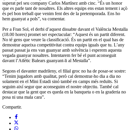
superat pel seu company Carlos Martínez amb cinc. “És un honor
que es parle tant de nosaltres. Els altres equips ens estan tement i açò
és pel bon treball que venim fent des de la pretemporada. Ens ho
hem guanyat a pols”, va comentar.
Per a Fran Sol, el derbi d’aquest dissabte davant el València Mestalla
(18.00 hores) promet ser espectacular: “Aquest és un partit diferent.
No té gens que veure la classificació. És un partit en el qual has de
demostrar aqueixa competitivitat contra equips iguals que tu. L’any
passat passat ja ens van guanyar amb solvència i esperem aquesta
vegada guanyar nosaltres. Intentarem fer bé el punt aconseguit
davant l’Atlètic Balears guanyant-li al Mestalla”.
Segons el davanter madrileny, el filial groc no ha de posar-se sostre:
“Tenim jugadors amb qualitat, però cal demostrar-ho dia a dia no
solament en el Mini Estadi sinó també en camps més reduïts. Si
seguim així segur que aconseguim el nostre objectiu. També cal
destacar que la gent que es queda en la banqueta o en la graderia no
posa ni una mala cara”.
Compartir.