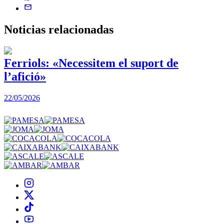
Noticias
relacionadas
Ferriols: «Necessitem el suport de
l’afició»
22/05/2026
3