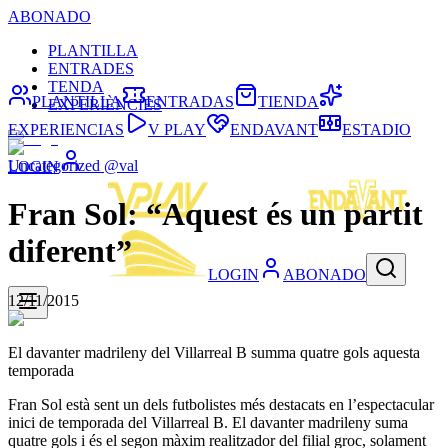
ABONADO
PLANTILLA
ENTRADES
TENDA
PLANTILLA
ENTRADAS
TIENDA
EXPERIÈNCIES
EXPERIENCIAS
V PLAY
ENDAVANT
ESTADIO
Uncategorized @val
LOGIN
Fran Sol: “Aquest és un partit
diferent”
LOGIN
ABONADO
12/11/2015
El davanter madrileny del Villarreal B summa quatre gols aquesta
temporada
Fran Sol està sent un dels futbolistes més destacats en l’espectacular
inici de temporada del Villarreal B. El davanter madrileny suma
quatre gols i és el segon màxim realitzador del filial groc, solament