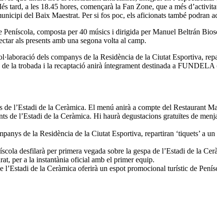
Més tard, a les 18.45 hores, començarà la Fan Zone, que a més d’activita
municipi del Baix Maestrat. Per si fos poc, els aficionats també podran a
 Peníscola, composta per 40 músics i dirigida per Manuel Beltrán Biosca
lectar als presents amb una segona volta al camp.
ol·laboració dels companys de la Residència de la Ciutat Esportiva, repar
cans de la trobada i la recaptació anirà íntegrament destinada a FUNDEL
ies de l’Estadi de la Ceràmica. El menú anirà a compte del Restaurant M
ts de l’Estadi de la Ceràmica. Hi haurà degustacions gratuïtes de menjar t
nys de la Residència de la Ciutat Esportiva, repartiran ‘tiquets’ a un eu
cola desfilarà per primera vegada sobre la gespa de l’Estadi de la Cer
t, per a la instantània oficial amb el primer equip.
 l’Estadi de la Ceràmica oferirà un espot promocional turístic de Pení