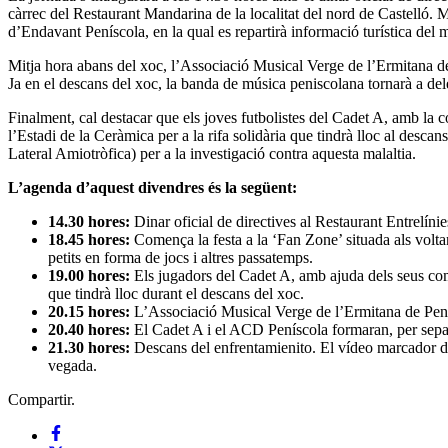
càrrec del Restaurant Mandarina de la localitat del nord de Castelló. 
d’Endavant Peníscola, en la qual es repartirà informació turística del 
Mitja hora abans del xoc, l’Associació Musical Verge de l’Ermitana de
Ja en el descans del xoc, la banda de música peniscolana tornarà a de
Finalment, cal destacar que els joves futbolistes del Cadet A, amb la c
l’Estadi de la Ceràmica per a la rifa solidària que tindrà lloc al des
Lateral Amiotròfica) per a la investigació contra aquesta malaltia.
L’agenda d’aquest divendres és la següent:
14.30 hores:
Dinar oficial de directives al Restaurant Entrelín
18.45 hores:
Comença la festa a la ‘Fan Zone’ situada als voltan
petits en forma de jocs i altres passatemps.
19.00 hores:
Els jugadors del Cadet A, amb ajuda dels seus compa
que tindrà lloc durant el descans del xoc.
20.15 hores:
L’Associació Musical Verge de l’Ermitana de Penís
20.40 hores:
El Cadet A i el ACD Peníscola formaran, per separa
21.30 hores:
Descans del enfrentamienito. El vídeo marcador de
vegada.
Compartir.