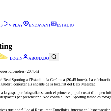
AS
V PLAY
ENDAVANT
ESTADIO
ting
LOGIN
ABONADO
aquest divendres (20.45h)
el Real Sporting a l’Estadi de la Ceràmica (20.45 hores). La celebració 
 gaudir i conèixer els encants de la localitat del Baix Maestrat.
 a la gespa per fotografiar-se amb el primer equip al costat d’un peu in
desplaçats per presenciar el xoc contra el Real Sporting també es foto
tives que tindrà lloc al Restaurant Entrelínies, integrat en l’espectacul