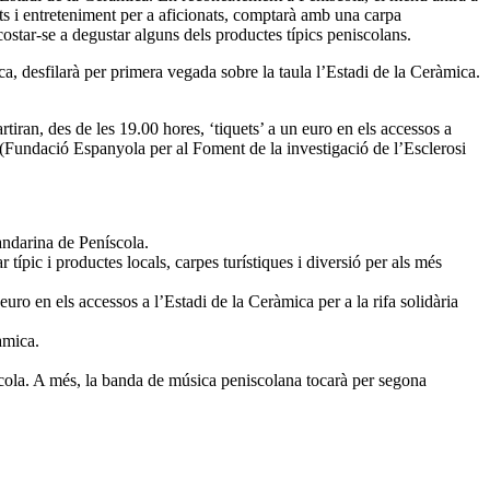
ts i entreteniment per a aficionats, comptarà amb una carpa
costar-se a degustar alguns dels productes típics peniscolans.
, desfilarà per primera vegada sobre la taula l’Estadi de la Ceràmica.
tiran, des de les 19.00 hores, ‘tiquets’ a un euro en els accessos a
A (Fundació Espanyola per al Foment de la investigació de l’Esclerosi
andarina de Peníscola.
ípic i productes locals, carpes turístiques i diversió per als més
ro en els accessos a l’Estadi de la Ceràmica per a la rifa solidària
àmica.
scola. A més, la banda de música peniscolana tocarà per segona