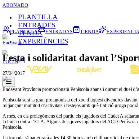
ABONADO
PLANTILLA
ENTRADES
PLANTILLA
ENTRADAS
TIENDA
EXPERIENCI
TENDA
EXPERIÈNCIES
Endavant
Festa i solidaritat davant l’Spor
LOGIN
27/04/2017
Endavant Província promocionarà Peníscola abans i durant el duel d’
Peníscola serà la gran protagonista del xoc d’aquest divendres davant 
mitjançant multitud d’activitats i festejos amb què l’afició groga podrà
A més, en els prolegòmens del partit, els jugadors del Cadet A saltaran
la lluita contra l’ELA. Alguns dels joves jugadors del ACD Peníscola 
Peníscola.
La jornada s’inaugurarà a les 14.30 hores amb el dinar oficial de direc