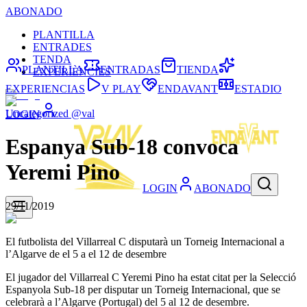
ABONADO
PLANTILLA
ENTRADES
TENDA
PLANTILLA
ENTRADAS
TIENDA
EXPERIÈNCIES
EXPERIENCIAS
V PLAY
ENDAVANT
ESTADIO
Uncategorized @val
LOGIN
Espanya Sub-18 convoca
Yeremi Pino
LOGIN
ABONADO
29/11/2019
El futbolista del Villarreal C disputarà un Torneig Internacional a
l’Algarve de el 5 a el 12 de desembre
El jugador del Villarreal C Yeremi Pino ha estat citat per la Selecció
Espanyola Sub-18 per disputar un Torneig Internacional, que se
celebrarà a l’Algarve (Portugal) del 5 al 12 de desembre.