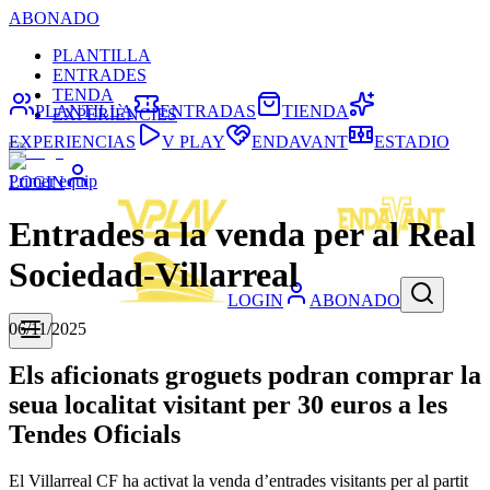
ABONADO
PLANTILLA
ENTRADES
TENDA
PLANTILLA
ENTRADAS
TIENDA
EXPERIÈNCIES
EXPERIENCIAS
V PLAY
ENDAVANT
ESTADIO
Primer equip
LOGIN
Entrades a la venda per al Real
Sociedad-Villarreal
LOGIN
ABONADO
06/11/2025
Els aficionats groguets podran comprar la
seua localitat visitant per 30 euros a les
Tendes Oficials
El Villarreal CF ha activat la venda d’entrades visitants per al partit