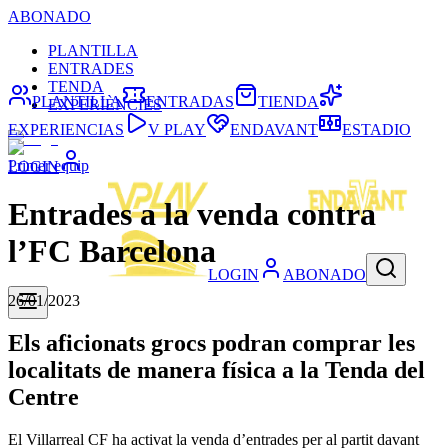
ABONADO
PLANTILLA
ENTRADES
TENDA
PLANTILLA
ENTRADAS
TIENDA
EXPERIÈNCIES
EXPERIENCIAS
V PLAY
ENDAVANT
ESTADIO
Primer equip
LOGIN
Entrades a la venda contra
l’FC Barcelona
LOGIN
ABONADO
26/01/2023
Els aficionats grocs podran comprar les
localitats de manera física a la Tenda del
Centre
El Villarreal CF ha activat la venda d’entrades per al partit davant