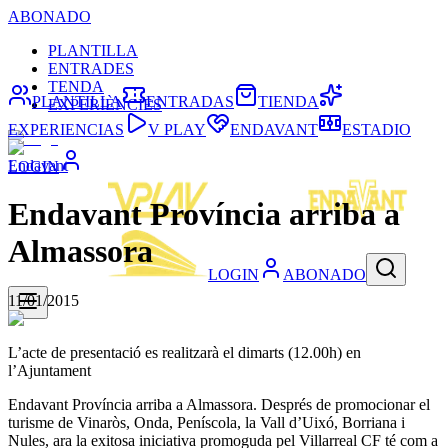
ABONADO
PLANTILLA
ENTRADES
TENDA
PLANTILLA
ENTRADAS
TIENDA
EXPERIÈNCIES
EXPERIENCIAS
V PLAY
ENDAVANT
ESTADIO
Endavant
LOGIN
Endavant Província arriba a
Almassora
LOGIN
ABONADO
11/01/2015
L’acte de presentació es realitzarà el dimarts (12.00h) en
l’Ajuntament
Endavant Província arriba a Almassora. Després de promocionar el
turisme de Vinaròs, Onda, Peníscola, la Vall d’Uixó, Borriana i
Nules, ara la exitosa iniciativa promoguda pel Villarreal CF té com a