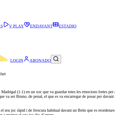
AS
V PLAY
ENDAVANT
ESTADIO
LOGIN
ABONADO
fart
l Madrigal (1-1) en un xoc que va guardar totes les emocions fortes per a
que va ser Bruno, de penal, el que es va encarregar de posar per davant
 el seu joc ràpid i de frescura habitual davant un Betis que es reordenav
r a muntar el seu joc des d’arrere.