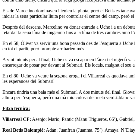
Els de Marcelino dominaven i tenien la pilota, però el Betis es tancava
iniciar la seua particular lluita per controlar el centre del camp, però e
Després del descans, Marcelino va donar entrada a Uche i a un debutant Ó
retardar la seua línia de migcamp fins a la línia de tres cambres amb l’
En el 58, Óliver va servir una bona passada des de l’esquerra a Uche i 
en tot el partit, però prompte arribarien més.
A vint minuts per al final, Uche es va escapar en l’àrea i el nigerià v
encarregar de posar per davant al Submarí. Els locals, malgrat el seu 
En el 80, Uche va veure la segona groga i el Villarreal es quedava amb
les esperances del Submarí.
Encara tindria una bala més el Submarí. A dos minuts del final, Giovani
altura per l’esquerra, però una mà miraculosa del meta verd-i-blanc va 
Fitxa tècnica:
Villarreal CF:
Asenjo; Mario, Pantic (Manu Trigueros, 66’), Gabriel,
Real Betis Balompié:
Adán; Juanfran (Juanma, 75’), Amaya, N’Diaye,