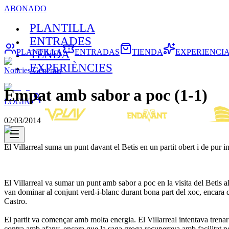
ABONADO
PLANTILLA
ENTRADES
PLANTILLA
ENTRADAS
TIENDA
EXPERIENCI
TENDA
EXPERIÈNCIES
Noticies Generals
Empat amb sabor a poc (1-1)
LOGIN
02/03/2014
El Villarreal suma un punt davant el Betis en un partit obert i de pur in
El Villarreal va sumar un punt amb sabor a poc en la visita del Betis a
van dominar al conjunt verd-i-blanc durant bona part del xoc, encara 
Castro.
El partit va començar amb molta energia. El Villarreal intentava trenar
contra amb afany, encara que la saga groga recuperava amb facilitat pe