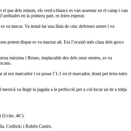
 el pas dels minuts, els verd-i-blancs es van assentar en el camp i van
d’arribades en la primera part, es feien esperar.
s va tancar. Va instal·lar una línia de cinc defenses arrere i va
 seu potent dispar es va marxar alt. Era l’ocasió més clara dels grocs
 la pena màxima i Bruno, implacable des dels onze metres, es va
escans.
al seu marcador i va posar l’1-1 en el marcador, tirant per terra totes
exicà va llegir la jugada a la perfecció per a col·locar un tir a mitja
t (Uche, 46’).
la, Cedrick; i Rubén Castro.