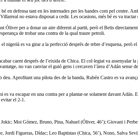
 bé en defensa tant en les internades per les bandes com pel centre. Amb
l Villarreal no estava disposat a cedir. Les ocasions, més bé es va tractar 
liver per a donar un aire diferent al partit, però el Betis directament e
esperança de trobar una contra de la qual traure petroli.
el nigerià es va girar a la perfecció després de rebre d’esquena, però el
a acabar caent després de l’eixida de Chica. El col·legiat va assenyalar
avantatge, no van canviar el guió gens i cercaven l’àrea d’Adán sense d
 deu. Aprofitant una pilota des de la banda, Rubén Castro es va avançar 
 es va escapar en una contra per a plantar-se solament davant Adán. El m
evitar el 2-1.
 Jokic; Moi Gómez, Bruno, Pina, Nahuel (Óliver, 46’); Giovani i Perbe
 Jordi Figueras, Dídac; Leo Baptistao (Chica, 56’), Nono, Salva Sevil