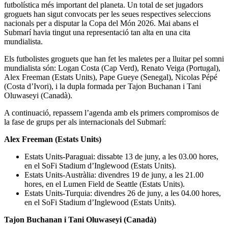
futbolística més important del planeta. Un total de set jugadors
groguets han sigut convocats per les seues respectives seleccions
nacionals per a disputar la Copa del Món 2026. Mai abans el
Submarí havia tingut una representació tan alta en una cita
mundialista.
Els futbolistes groguets que han fet les maletes per a lluitar pel somni
mundialista són: Logan Costa (Cap Verd), Renato Veiga (Portugal),
Alex Freeman (Estats Units), Pape Gueye (Senegal), Nicolas Pépé
(Costa d’Ivori), i la dupla formada per Tajon Buchanan i Tani
Oluwaseyi (Canadà).
A continuació, repassem l’agenda amb els primers compromisos de
la fase de grups per als internacionals del Submarí:
Alex Freeman (Estats Units)
Estats Units-Paraguai: dissabte 13 de juny, a les 03.00 hores,
en el SoFi Stadium d’Inglewood (Estats Units).
Estats Units-Austràlia: divendres 19 de juny, a les 21.00
hores, en el Lumen Field de Seattle (Estats Units).
Estats Units-Turquia: divendres 26 de juny, a les 04.00 hores,
en el SoFi Stadium d’Inglewood (Estats Units).
Tajon Buchanan i Tani Oluwaseyi (Canadà)