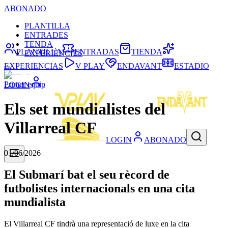
ABONADO
PLANTILLA
ENTRADES
TENDA
PLANTILLA
ENTRADAS
TIENDA
EXPERIÈNCIES
EXPERIENCIAS
V PLAY
ENDAVANT
ESTADIO
Primer equip
LOGIN
Els set mundialistes del
Villarreal CF
LOGIN
ABONADO
01/06/2026
El Submarí bat el seu rècord de
futbolistes internacionals en una cita
mundialista
El Villarreal CF tindrà una representació de luxe en la cita