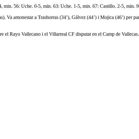
4, min. 56: Uche. 0-5, min. 63: Uche. 1-5, min. 67: Castillo. 2-5, min. 9
Va amonestar a Trashorras (34’), Gálvez (44’) i Mojica (46’) per part 
re el Rayo Vallecano i el Villarreal CF disputat en el Camp de Vallecas