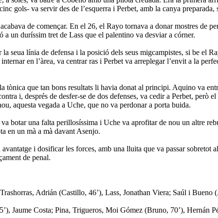
cinc gols- va servir des de l’esquerra i Perbet, amb la canya preparada, 
 sol acabava de començar. En el 26, el Rayo tornava a donar mostres de p
ó a un duríssim tret de Lass que el palentino va desviar a córner.
r la seua línia de defensa i la posició dels seus migcampistes, si be el R
nternar en l’àrea, va centrar ras i Perbet va arreplegar l’envit a la pe
la tònica que tan bons resultats li havia donat al principi. Aquino va ent
contra i, després de desfer-se de dos defenses, va cedir a Perbet, però e
 nou, aquesta vegada a Uche, que no va perdonar a porta buida.
os va botar una falta perillosíssima i Uche va aprofitar de nou un altre r
lota en un mà a mà davant Asenjo.
u avantatge i dosificar les forces, amb una lluita que va passar sobretot 
nçament de penal.
rashorras, Adrián (Castillo, 46’), Lass, Jonathan Viera; Saúl i Bueno 
’), Jaume Costa; Pina, Trigueros, Moi Gómez (Bruno, 70’), Hernán Pér