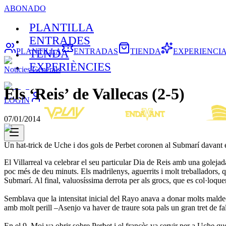
ABONADO
PLANTILLA
ENTRADES
PLANTILLA
ENTRADAS
TIENDA
EXPERIENCI
TENDA
EXPERIÈNCIES
Noticies Generals
Els ‘Reis’ de Vallecas (2-5)
LOGIN
07/01/2014
Un hat-trick de Uche i dos gols de Perbet coronen al Submarí davant
El Villarreal va celebrar el seu particular Dia de Reis amb una golejad
poc més de deu minuts. Els madrilenys, aguerrits i molt treballadors, q
Submarí. Al final, valuosíssima derrota per als grocs, que es col·loqu
Semblava que la intensitat inicial del Rayo anava a donar molts malde
amb molt perill –Asenjo va haver de traure sota pals un gran tret de f
En el 9, Moi va obrir sobre Perbet i el francès va servir per a Uche q