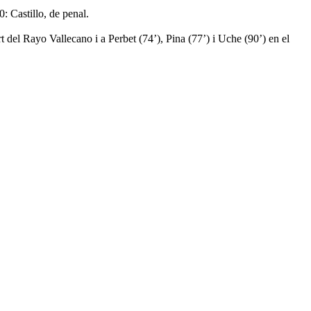
0: Castillo, de penal.
del Rayo Vallecano i a Perbet (74’), Pina (77’) i Uche (90’) en el
.
2