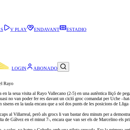
AS
V PLAY
ENDAVANT
ESTADIO
LOGIN
ABONADO
 el Rayo
a en la seua visita al Rayo Vallecano (2-5) en una autèntica lliçó de pe
uasi no van poder fer res davant un cicló groc comandat per Uche –hat-tri
en sisens en la taula encara que a sol dos punts de les posicions de Lli
caps al Villarreal, però als grocs li van bastar deu minuts per a demost
alta de Gálvez en el minut 7-, encara que van ser els de Marcelino els pr
ue, a soles, va batre a Cobeño amb una pilota creuada. Era la primera a