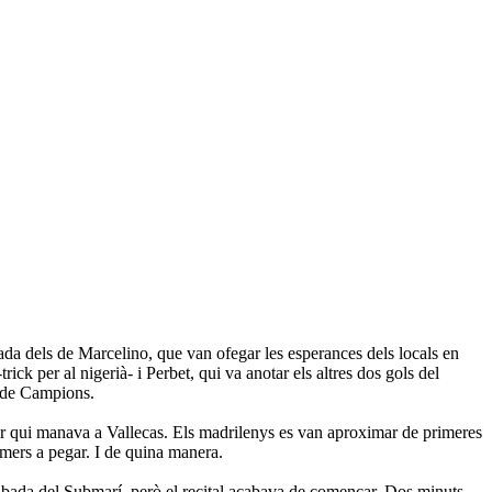
gada dels de Marcelino, que van ofegar les esperances dels locals en
ck per al nigerià- i Perbet, qui va anotar els altres dos gols del
ga de Campions.
rar qui manava a Vallecas. Els madrilenys es van aproximar de primeres
imers a pegar. I de quina manera.
rribada del Submarí, però el recital acabava de començar. Dos minuts