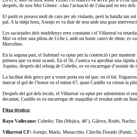
després, de nou Moi Gómez –clau l’actuació de l’alacantí en tres dels 
El partit es posava molt de cara per als visitants, però la batalla tan
pal. A la mitja hora, Asenjo es va lluir de nou amb una gran intervenci
Les sacsejades dels madrilenys eren constants i el Villarreal va retarda
Moi va rebre una pilota de Uche i, amb un bonic canvi de ritme, es va i
Marcelino.
En la segona part, el Submarí va optar per la contenció i per mantenir 
primera que va tenir ocasió. En el 56, l’asteca va aprofitar una ràpida 
Aquino, després del rebuig de Cobeño, es va encarregar d’assistir de
La facilitat dels grocs per a veure porta era tal que, en el 64, Triguer
marcar el gol de l’honor en el minut 67, quan Castillo va creuar la pi
Després del gol dels locals, el Villarreal va optar per administrar el se
decantat, Castillo es va encarregar de maquillar el resultat amb un lla
Fitxa tècnica:
Rayo Vallecano:
Cobeño; Tito (Mojica, 46’), Gálvez, Rodri, Nacho; T
Villarreal CF:
Asenjo; Mario, Musacchio, Chechu Dorado (Pantic, 55