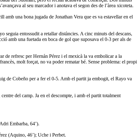
s’avançava al seu marcador i anotava el segon des de l’àrea xicoteta.
erill amb una bona jugada de Jonathan Vera que es va estavellar en el
ayo seguia entossudit a retallar distàncies. A cinc minuts del descans,
rfecció amb una fuetada en boca de gol que suposava el 0-3 per als de
rar de refresc per Hernán Pérez i el mexicà la va embolicar a la
l francès, molt forçat, no va poder rematar bé. Sense problema: el propi
ebuig de Cobeño per a fer el 0-5. Amb el partit ja embogit, el Rayo va
al centre del camp. Ja en el descompte, i amb el partit totalment
(Adri Embarba, 64’).
ez (Aquino, 46’); Uche i Perbet.