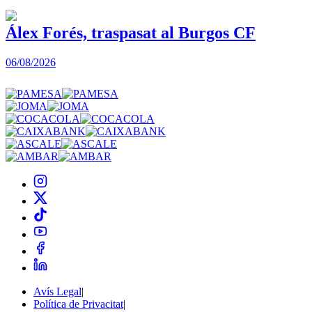
Álex Forés, traspasat al Burgos CF
06/08/2026
0
Avís Legal
|
Política de Privacitat
|