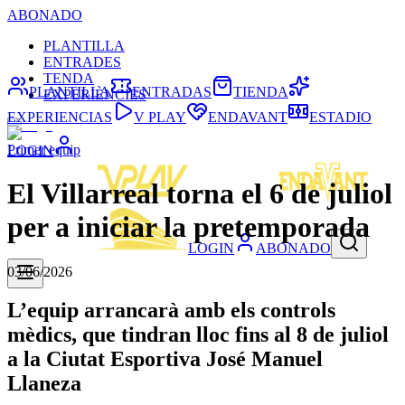
ABONADO
PLANTILLA
ENTRADES
TENDA
PLANTILLA
ENTRADAS
TIENDA
EXPERIÈNCIES
EXPERIENCIAS
V PLAY
ENDAVANT
ESTADIO
Primer equip
LOGIN
El Villarreal torna el 6 de juliol
per a iniciar la pretemporada
LOGIN
ABONADO
03/06/2026
L’equip arrancarà amb els controls
mèdics, que tindran lloc fins al 8 de juliol
a la Ciutat Esportiva José Manuel
Llaneza