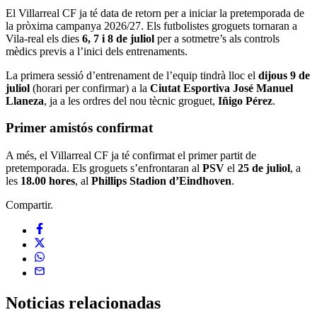
El Villarreal CF ja té data de retorn per a iniciar la pretemporada de
la pròxima campanya 2026/27. Els futbolistes groguets tornaran a
Vila-real els dies
6, 7 i 8 de juliol
per a sotmetre’s als controls
mèdics previs a l’inici dels entrenaments.
La primera sessió d’entrenament de l’equip tindrà lloc el
dijous 9 de
juliol
(horari per confirmar) a la
Ciutat Esportiva José Manuel
Llaneza
, ja a les ordres del nou tècnic groguet,
Iñigo Pérez
.
Primer amistós confirmat
A més, el Villarreal CF ja té confirmat el primer partit de
pretemporada. Els groguets s’enfrontaran al
PSV
el
25 de juliol
, a
les
18.00 hores
, al
Phillips Stadion d’Eindhoven
.
Compartir.
Noticias
relacionadas