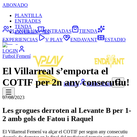
ABONADO
PLANTILLA
ENTRADES
TENDA
PLANTILLA
ENTRADAS
TIENDA
EXPERIÈNCIES
EXPERIENCIAS
V PLAY
ENDAVANT
ESTADIO
LOGIN
Futbol Femení
El Villarreal s’emporta el
COTIF per 2n any consecutiu!
LOGIN
ABONADO
07/08/2023
Les grogues derroten al Levante B per 1-
2 amb gols de Fatou i Raquel
El Villarreal Femení va alçar el COTIF per segon any consecutiu