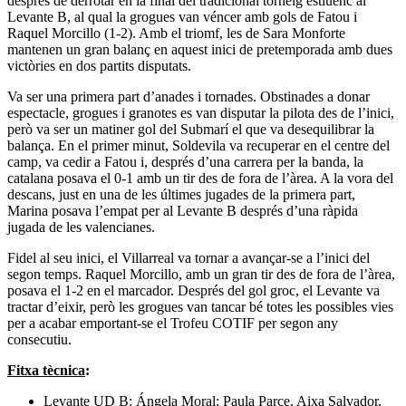
després de derrotar en la final del tradicional torneig estiuenc al
Levante B, al qual la grogues van véncer amb gols de Fatou i
Raquel Morcillo (1-2). Amb el triomf, les de Sara Monforte
mantenen un gran balanç en aquest inici de pretemporada amb dues
victòries en dos partits disputats.
Va ser una primera part d’anades i tornades. Obstinades a donar
espectacle, grogues i granotes es van disputar la pilota des de l’inici,
però va ser un matiner gol del Submarí el que va desequilibrar la
balança. En el primer minut, Soldevila va recuperar en el centre del
camp, va cedir a Fatou i, després d’una carrera per la banda, la
catalana posava el 0-1 amb un tir des de fora de l’àrea. A la vora del
descans, just en una de les últimes jugades de la primera part,
Marina posava l’empat per al Levante B després d’una ràpida
jugada de les valencianes.
Fidel al seu inici, el Villarreal va tornar a avançar-se a l’inici del
segon temps. Raquel Morcillo, amb un gran tir des de fora de l’àrea,
posava el 1-2 en el marcador. Després del gol groc, el Levante va
tractar d’eixir, però les grogues van tancar bé totes les possibles vies
per a acabar emportant-se el Trofeu COTIF per segon any
consecutiu.
Fitxa tècnica
:
Levante UD B: Ángela Moral; Paula Parce, Aixa Salvador,