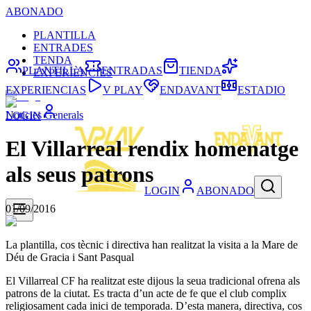
ABONADO
PLANTILLA
ENTRADES
TENDA
PLANTILLA
ENTRADAS
TIENDA
EXPERIÈNCIES
EXPERIENCIAS
V PLAY
ENDAVANT
ESTADIO
Noticies Generals
LOGIN
El Villarreal rendix homenatge
als seus patrons
LOGIN
ABONADO
01/09/2016
La plantilla, cos tècnic i directiva han realitzat la visita a la Mare de
Déu de Gracia i Sant Pasqual
El Villarreal CF ha realitzat este dijous la seua tradicional ofrena als
patrons de la ciutat. Es tracta d’un acte de fe que el club complix
religiosament cada inici de temporada. D’esta manera, directiva, cos