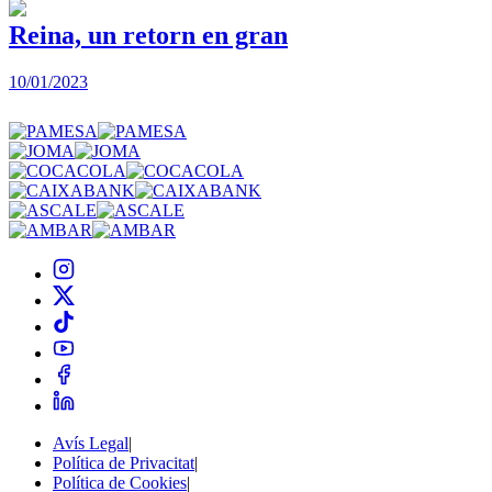
Reina, un retorn en gran
10/01/2023
2
Avís Legal
|
Política de Privacitat
|
Política de Cookies
|