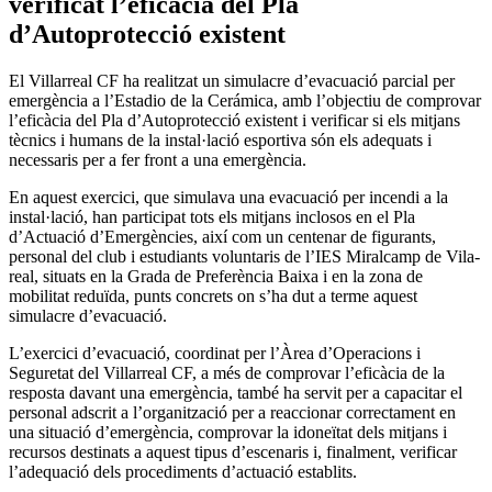
verificat l’eficàcia del Pla
d’Autoprotecció existent
El Villarreal CF ha realitzat un simulacre d’evacuació parcial per
emergència a l’Estadio de la Cerámica, amb l’objectiu de comprovar
l’eficàcia del Pla d’Autoprotecció existent i verificar si els mitjans
tècnics i humans de la instal·lació esportiva són els adequats i
necessaris per a fer front a una emergència.
En aquest exercici, que simulava una evacuació per incendi a la
instal·lació, han participat tots els mitjans inclosos en el Pla
d’Actuació d’Emergències, així com un centenar de figurants,
personal del club i estudiants voluntaris de l’IES Miralcamp de Vila-
real, situats en la Grada de Preferència Baixa i en la zona de
mobilitat reduïda, punts concrets on s’ha dut a terme aquest
simulacre d’evacuació.
L’exercici d’evacuació, coordinat per l’Àrea d’Operacions i
Seguretat del Villarreal CF, a més de comprovar l’eficàcia de la
resposta davant una emergència, també ha servit per a capacitar el
personal adscrit a l’organització per a reaccionar correctament en
una situació d’emergència, comprovar la idoneïtat dels mitjans i
recursos destinats a aquest tipus d’escenaris i, finalment, verificar
l’adequació dels procediments d’actuació establits.