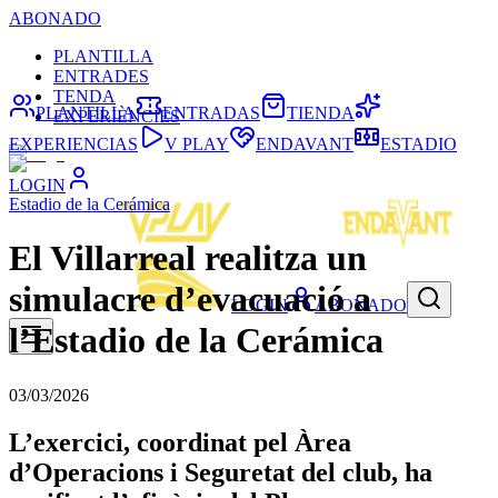
ABONADO
PLANTILLA
ENTRADES
TENDA
PLANTILLA
ENTRADAS
TIENDA
EXPERIÈNCIES
EXPERIENCIAS
V PLAY
ENDAVANT
ESTADIO
LOGIN
Estadio de la Cerámica
El Villarreal realitza un
simulacre d’evacuació a
LOGIN
ABONADO
l’Estadio de la Cerámica
03/03/2026
L’exercici, coordinat pel Àrea
d’Operacions i Seguretat del club, ha