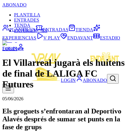
ABONADO
PLANTILLA
ENTRADES
TENDA
PLANTILLA
ENTRADAS
TIENDA
EXPERIÈNCIES
EXPERIENCIAS
V PLAY
ENDAVANT
ESTADIO
Futbol base
LOGIN
El Villarreal jugarà els huitens
de final de LALIGA FC
LOGIN
ABONADO
Futures
05/06/2026
Els groguets s’enfrontaran al Deportivo
Alavés després de sumar set punts en la
fase de grups