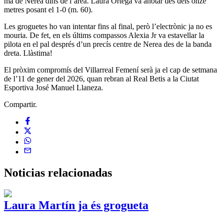
mà de Nerea dins de l’àrea. Laura Ortega va anotar des dels onze
metres posant el 1-0 (m. 60).
Les groguetes ho van intentar fins al final, però l’electrònic ja no es
mouria. De fet, en els últims compassos Alexia Jr va estavellar la
pilota en el pal després d’un precís centre de Nerea des de la banda
dreta. Llàstima!
El pròxim compromís del Villarreal Femení serà ja el cap de setmana
de l’11 de gener del 2026, quan rebran al Real Betis a la Ciutat
Esportiva José Manuel Llaneza.
Compartir.
Noticias
relacionadas
Laura Martín ja és grogueta