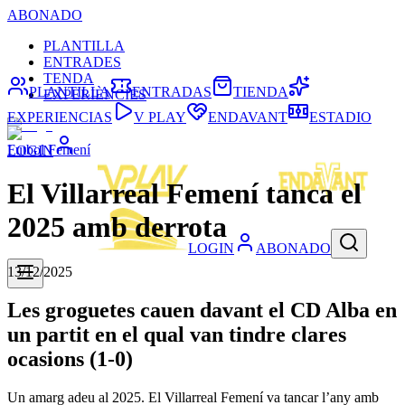
ABONADO
PLANTILLA
ENTRADES
TENDA
PLANTILLA
ENTRADAS
TIENDA
EXPERIÈNCIES
EXPERIENCIAS
V PLAY
ENDAVANT
ESTADIO
Futbol Femení
LOGIN
El Villarreal Femení tanca el
2025 amb derrota
LOGIN
ABONADO
13/12/2025
Les groguetes cauen davant el CD Alba en
un partit en el qual van tindre clares
ocasions (1-0)
Un amarg adeu al 2025. El Villarreal Femení va tancar l’any amb