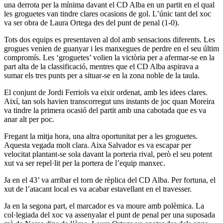
una derrota per la mínima davant el CD Alba en un partit en el qual
les groguetes van tindre clares ocasions de gol. L’únic tant del xoc
va ser obra de Laura Ortega des del punt de penal (1-0).
Tots dos equips es presentaven al dol amb sensacions diferents. Les
grogues venien de guanyar i les manxegues de perdre en el seu últim
compromís. Les ‘groguetes’ volien la victòria per a afermar-se en la
part alta de la classificació, mentres que el CD Alba aspirava a
sumar els tres punts per a situar-se en la zona noble de la taula.
El conjunt de Jordi Ferriols va eixir ordenat, amb les idees clares.
Així, tan sols havien transcorregut uns instants de joc quan Moreira
va tindre la primera ocasió del partit amb una cabotada que es va
anar alt per poc.
Fregant la mitja hora, una altra oportunitat per a les groguetes.
Aquesta vegada molt clara. Aixa Salvador es va escapar per
velocitat plantant-se sola davant la porteria rival, però el seu potent
xut va ser repel·lit per la portera de l’equip manxec.
Ja en el 43’ va arribar el torn de rèplica del CD Alba. Per fortuna, el
xut de l’atacant local es va acabar estavellant en el travesser.
Ja en la segona part, el marcador es va moure amb polèmica. La
col·legiada del xoc va assenyalar el punt de penal per una suposada