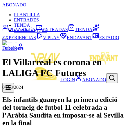
ABONADO
PLANTILLA
ENTRADES
TENDA
PLANTILLA
ENTRADAS
TIENDA
EXPERIÈNCIES
EXPERIENCIAS
V PLAY
ENDAVANT
ESTADIO
Futbol base
LOGIN
El Villarreal es corona en
LALIGA FC Futures
LOGIN
ABONADO
04/03/2024
Els infantils guanyen la primera edició
del torneig de futbol 11 celebrada a
l’Aràbia Saudita en imposar-se al Sevilla
en la final