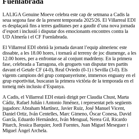
Fuenlabrada
LALIGA Genuine Moeve celebra este cap de setmana a Cadis la
seua segona fase de la present temporada 2025/26. El Villarreal EDI
es desplaçarà fins a terres gaditanes per a gaudir d’una nova jornada
d’esport i inclusió i disputar dos emocionants encontres contra la
UD Almería i el CF Fuenlabrada.
El Villarreal EDI obrirà la jornada davant l’equip almerienc este
dissabte, a les 18.00 hores, i tornarà al terreny de joc diumenge, a les
12.00 hores, per a enfrontar-se al conjunt madrileny. En la primera
fase, celebrada a Tarragona, els groguets van disputar tres partits
davant el Getafe CF (4-0), Real Oviedo (0-1) i Sevilla (3-0). Els
vigents campions del grup companyerisme, immersos enguany en el
grup esportivitat, buscaran la primera victòria de la temporada en el
torneig més inclusiu d’Espanya.
A Cadis, el Villarreal EDI estarà dirigit per Claudia Chust, Marta
Cádiz, Rafael Julián i Antonio Jiménez, i representat pels següents
jugadors: Abraham Martínez, Javier Ruiz, José Manuel Vicent,
Daniel Ortiz, Iván Centelles, Marc Gimeno, Óscar Conesa, David
García, Eduardo Hernández, Iván Mengual, Nerea Gil, Ricardo
Pitarch, Jessica Barquier, Jordi Fuentes, Juan Miguel Meseguer i
Miguel Ángel Archela.