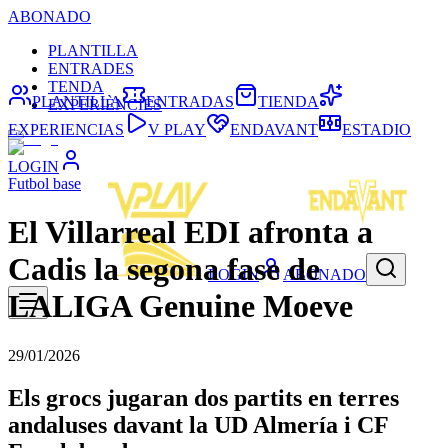
ABONADO
PLANTILLA
ENTRADES
TENDA
PLANTILLA
ENTRADAS
TIENDA
EXPERIÈNCIES
EXPERIENCIAS
V PLAY
ENDAVANT
ESTADIO
LOGIN
Futbol base
El Villarreal EDI afronta a
Cadis la segona fase de
LOGIN
ABONADO
LALIGA Genuine Moeve
29/01/2026
Els grocs jugaran dos partits en terres
andaluses davant la UD Almería i CF