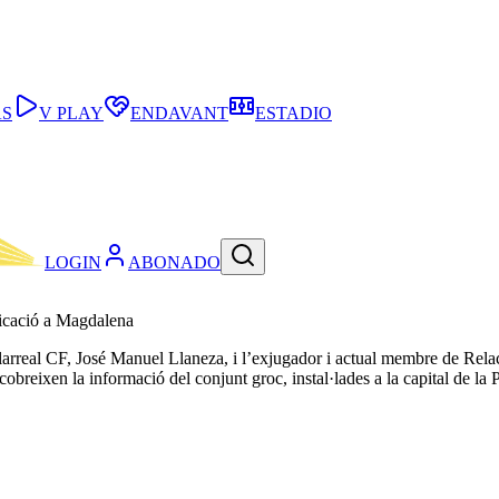
AS
V PLAY
ENDAVANT
ESTADIO
LOGIN
ABONADO
nicació a Magdalena
llarreal CF, José Manuel Llaneza, i l’exjugador i actual membre de Relac
obreixen la informació del conjunt groc, instal·lades a la capital de l