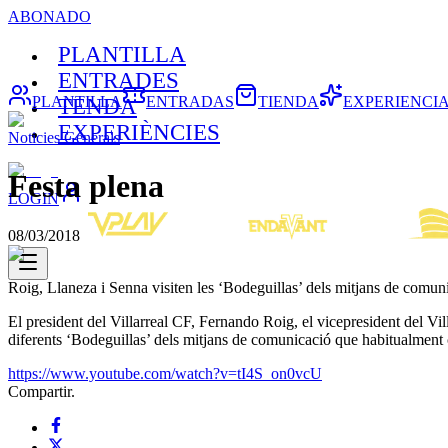
ABONADO
PLANTILLA
ENTRADES
PLANTILLA
ENTRADAS
TIENDA
EXPERIENCI
TENDA
EXPERIÈNCIES
Noticies Generals
Festa plena
LOGIN
08/03/2018
Roig, Llaneza i Senna visiten les ‘Bodeguillas’ dels mitjans de comu
El president del Villarreal CF, Fernando Roig, el vicepresident del Vi
diferents ‘Bodeguillas’ dels mitjans de comunicació que habitualment c
https://www.youtube.com/watch?v=tI4S_on0vcU
Compartir.