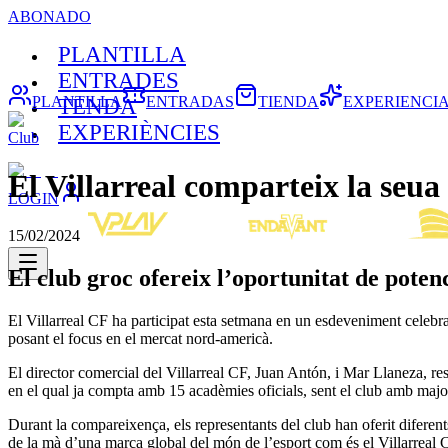
ABONADO
PLANTILLA
ENTRADES
PLANTILLA
ENTRADAS
TIENDA
EXPERIENCI
TENDA
EXPERIÈNCIES
Club
El Villarreal comparteix la seua 
LOGIN
15/02/2024
El club groc ofereix l’oportunitat de pote
El Villarreal CF ha participat esta setmana en un esdeveniment celebra
posant el focus en el mercat nord-americà.
El director comercial del Villarreal CF, Juan Antón, i Mar Llaneza, re
en el qual ja compta amb 15 acadèmies oficials, sent el club amb m
Durant la compareixença, els representants del club han oferit diferent
de la mà d’una marca global del món de l’esport com és el Villarrea