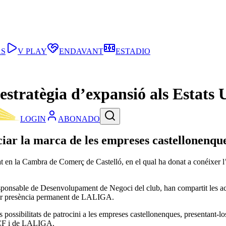
AS
V PLAY
ENDAVANT
ESTADIO
estratègia d’expansió als Estats 
LOGIN
ABONADO
nciar la marca de les empreses castellonenq
t en la Cambra de Comerç de Castelló, en el qual ha donat a conéixer l’e
sponsable de Desenvolupament de Negoci del club, han compartit les activa
ajor presència permanent de LALIGA.
s possibilitats de patrocini a les empreses castellonenques, presentant-
l CF i de LALIGA.