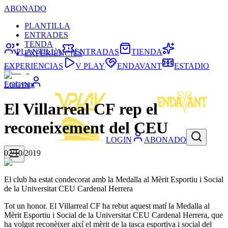
ABONADO
PLANTILLA
ENTRADES
TENDA
PLANTILLA
ENTRADAS
TIENDA
EXPERIÈNCIES
EXPERIENCIAS
V PLAY
ENDAVANT
ESTADIO
Endavant
LOGIN
El Villarreal CF rep el
reconeixement del CEU
LOGIN
ABONADO
02/10/2019
El club ha estat condecorat amb la Medalla al Mèrit Esportiu i Social
de la Universitat CEU Cardenal Herrera
Tot un honor. El Villarreal CF ha rebut aquest matí la Medalla al
Mèrit Esportiu i Social de la Universitat CEU Cardenal Herrera, que
ha volgut reconèixer així el mèrit de la tasca esportiva i social del