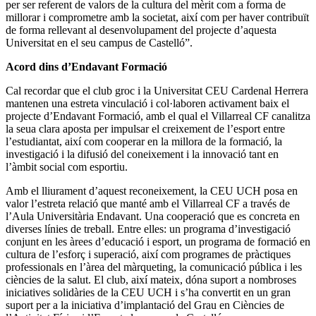
per ser referent de valors de la cultura del mèrit com a forma de
millorar i comprometre amb la societat, així com per haver contribuït
de forma rellevant al desenvolupament del projecte d’aquesta
Universitat en el seu campus de Castelló”.
Acord dins d’Endavant Formació
Cal recordar que el club groc i la Universitat CEU Cardenal Herrera
mantenen una estreta vinculació i col·laboren activament baix el
projecte d’Endavant Formació, amb el qual el Villarreal CF canalitza
la seua clara aposta per impulsar el creixement de l’esport entre
l’estudiantat, així com cooperar en la millora de la formació, la
investigació i la difusió del coneixement i la innovació tant en
l’àmbit social com esportiu.
Amb el lliurament d’aquest reconeixement, la CEU UCH posa en
valor l’estreta relació que manté amb el Villarreal CF a través de
l’Aula Universitària Endavant. Una cooperació que es concreta en
diverses línies de treball. Entre elles: un programa d’investigació
conjunt en les àrees d’educació i esport, un programa de formació en
cultura de l’esforç i superació, així com programes de pràctiques
professionals en l’àrea del màrqueting, la comunicació pública i les
ciències de la salut. El club, així mateix, dóna suport a nombroses
iniciatives solidàries de la CEU UCH i s’ha convertit en un gran
suport per a la iniciativa d’implantació del Grau en Ciències de