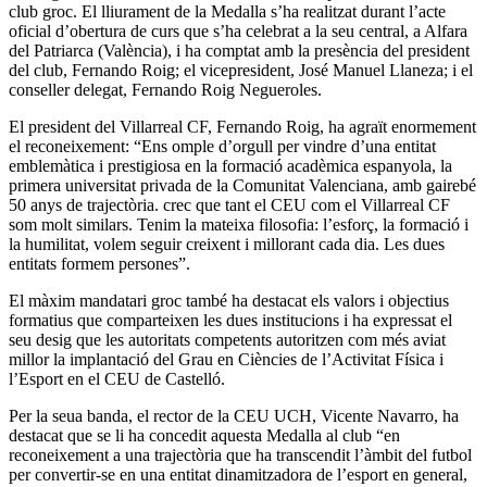
club groc. El lliurament de la Medalla s’ha realitzat durant l’acte
oficial d’obertura de curs que s’ha celebrat a la seu central, a Alfara
del Patriarca (València), i ha comptat amb la presència del president
del club, Fernando Roig; el vicepresident, José Manuel Llaneza; i el
conseller delegat, Fernando Roig Negueroles.
El president del Villarreal CF, Fernando Roig, ha agraït enormement
el reconeixement: “Ens omple d’orgull per vindre d’una entitat
emblemàtica i prestigiosa en la formació acadèmica espanyola, la
primera universitat privada de la Comunitat Valenciana, amb gairebé
50 anys de trajectòria. crec que tant el CEU com el Villarreal CF
som molt similars. Tenim la mateixa filosofia: l’esforç, la formació i
la humilitat, volem seguir creixent i millorant cada dia. Les dues
entitats formem persones”.
El màxim mandatari groc també ha destacat els valors i objectius
formatius que comparteixen les dues institucions i ha expressat el
seu desig que les autoritats competents autoritzen com més aviat
millor la implantació del Grau en Ciències de l’Activitat Física i
l’Esport en el CEU de Castelló.
Per la seua banda, el rector de la CEU UCH, Vicente Navarro, ha
destacat que se li ha concedit aquesta Medalla al club “en
reconeixement a una trajectòria que ha transcendit l’àmbit del futbol
per convertir-se en una entitat dinamitzadora de l’esport en general,