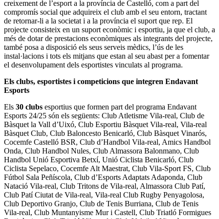
creixement de l’esport a la província de Castelló, com a part del
compromís social que adquireix el club amb el seu entorn, tractant
de retornar-li a la societat i a la província el suport que rep. El
projecte consisteix en un suport econòmic i esportiu, ja que el club, a
més de dotar de prestacions econòmiques als integrants del projecte,
també posa a disposició els seus serveis mèdics, l’ús de les
instal·lacions i tots els mitjans que estan al seu abast per a fomentar
el desenvolupament dels esportistes vinculats al programa.
Els clubs, esportistes i competicions que integren Endavant
Esports
Els
30 clubs
esportius que formen part del programa Endavant
Esports 24/25 són els següents: Club Atletisme Vila-real, Club de
Bàsquet la Vall d’Uixó, Club Esportiu Bàsquet Vila-real, Vila-real
Bàsquet Club, Club Baloncesto Benicarló, Club Bàsquet Vinarós,
Cocemfe Castelló BSR, Club d’Handbol Vila-real, Amics Handbol
Onda, Club Handbol Nules, Club Almassora Balonmano, Club
Handbol Unió Esportiva Betxí, Unió Ciclista Benicarló, Club
Ciclista Sepelaco, Cocemfe Alt Maestrat, Club Vila-Sport FS, Club
Fútbol Sala Peñíscola, Club d’Esports Adaptats Adaponda, Club
Natació Vila-real, Club Tritons de Vila-real, Almassora Club Patí,
Club Patí Ciutat de Vila-real, Vila-real Club Rugby Penyagolosa,
Club Deportivo Granjo, Club de Tenis Burriana, Club de Tenis
Vila-real, Club Muntanyisme Mur i Castell, Club Triatló Formigues