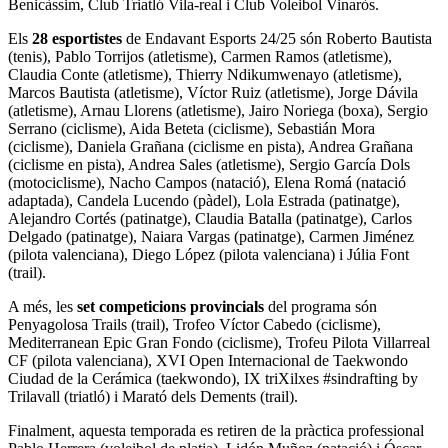
Benicàssim, Club Triatló Vila-real i Club Voleibol Vinaròs.
Els
28 esportistes
de Endavant Esports 24/25 són Roberto Bautista
(tenis), Pablo Torrijos (atletisme), Carmen Ramos (atletisme),
Claudia Conte (atletisme), Thierry Ndikumwenayo (atletisme),
Marcos Bautista (atletisme), Víctor Ruiz (atletisme), Jorge Dávila
(atletisme), Arnau Llorens (atletisme), Jairo Noriega (boxa), Sergio
Serrano (ciclisme), Aida Beteta (ciclisme), Sebastián Mora
(ciclisme), Daniela Grañana (ciclisme en pista), Andrea Grañana
(ciclisme en pista), Andrea Sales (atletisme), Sergio García Dols
(motociclisme), Nacho Campos (natació), Elena Romá (natació
adaptada), Candela Lucendo (pàdel), Lola Estrada (patinatge),
Alejandro Cortés (patinatge), Claudia Batalla (patinatge), Carlos
Delgado (patinatge), Naiara Vargas (patinatge), Carmen Jiménez
(pilota valenciana), Diego López (pilota valenciana) i Júlia Font
(trail).
A més, les
set competicions provincials
del programa són
Penyagolosa Trails (trail), Trofeo Víctor Cabedo (ciclisme),
Mediterranean Epic Gran Fondo (ciclisme), Trofeu Pilota Villarreal
CF (pilota valenciana), XVI Open Internacional de Taekwondo
Ciudad de la Cerámica (taekwondo), IX triXilxes #sindrafting by
Trilavall (triatló) i Marató dels Dements (trail).
Finalment, aquesta temporada es retiren de la pràctica professional