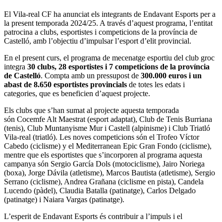
El Vila-real CF ha anunciat els integrants de Endavant Esports per a
la present temporada 2024/25. A través d’aquest programa, l’entitat
patrocina a clubs, esportistes i competicions de la província de
Castelló, amb l’objectiu d’impulsar l’esport d’elit provincial.
En el present curs, el programa de mecenatge esportiu del club groc
integra
30 clubs, 28 esportistes i 7 competicions de la província
de Castelló
. Compta amb un pressupost de
300.000 euros i un
abast de 8.650 esportistes provincials
de totes les edats i
categories, que es beneficien d’aquest projecte.
Els clubs que s’han sumat al projecte aquesta temporada
són Cocemfe Alt Maestrat (esport adaptat), Club de Tenis Burriana
(tenis), Club Muntanyisme Mur i Castell (alpinisme) i Club Triatló
Vila-real (triatló). Les noves competicions són el Trofeo Víctor
Cabedo (ciclisme) y el Mediterranean Epic Gran Fondo (ciclisme),
mentre que els esportistes que s’incorporen al programa aquesta
campanya són Sergio García Dols (motociclisme), Jairo Noriega
(boxa), Jorge Dávila (atletisme), Marcos Bautista (atletisme), Sergio
Serrano (ciclisme), Andrea Grañana (ciclisme en pista), Candela
Lucendo (pàdel), Claudia Batalla (patinatge), Carlos Delgado
(patinatge) i Naiara Vargas (patinatge).
L’esperit de Endavant Esports és contribuir a l’impuls i el