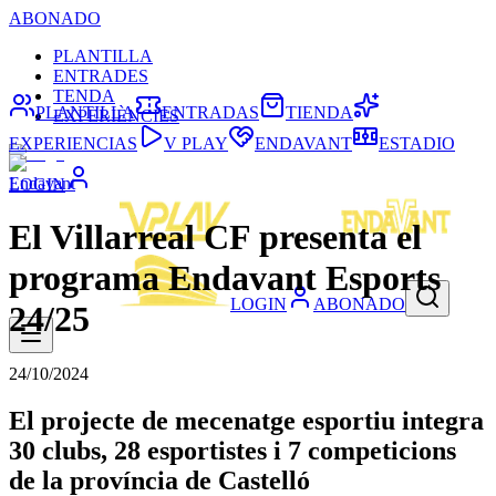
ABONADO
PLANTILLA
ENTRADES
TENDA
PLANTILLA
ENTRADAS
TIENDA
EXPERIÈNCIES
EXPERIENCIAS
V PLAY
ENDAVANT
ESTADIO
Endavant
LOGIN
El Villarreal CF presenta el
programa Endavant Esports
LOGIN
ABONADO
24/25
24/10/2024
El projecte de mecenatge esportiu integra
30 clubs, 28 esportistes i 7 competicions
de la província de Castelló