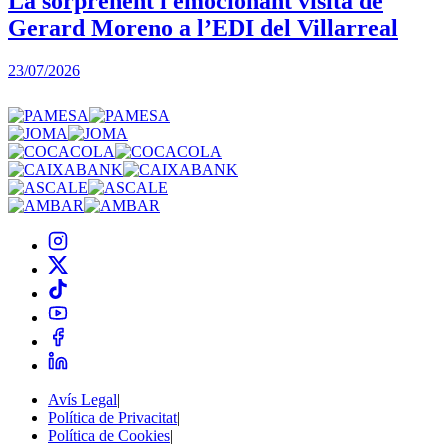
La sorprenent i emocionant visita de
Gerard Moreno a l’EDI del Villarreal
2
23/07/2026
Avís Legal
|
Política de Privacitat
|
Política de Cookies
|