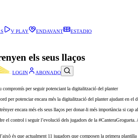
AS
V PLAY
ENDAVANT
ESTADIO
renyen els seus llaços
LOGIN
ABONADO
 compromís per seguir potenciant la digitalització del planter
acord per potenciar encara més la digitalització del planter ajudant en e
trènyer encara més els seus llaços per donar-li més importància si cap al
dre el control i seguir l’evolució dels jugadors de la #CanteraGrogueta. 
d’això és que actualment 11 jugadors que composen la primera plantilla 