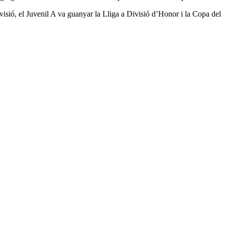
ivisió, el Juvenil A va guanyar la Lliga a Divisió d’Honor i la Copa del
3