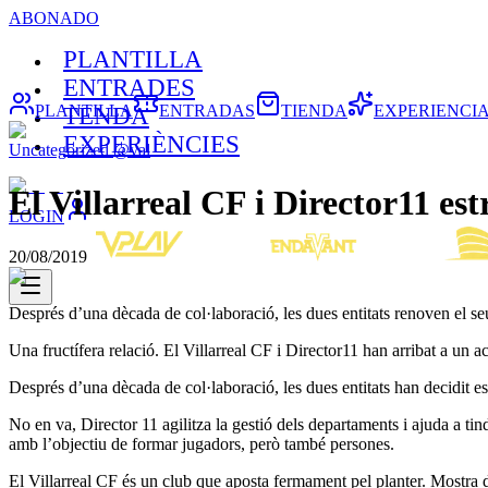
ABONADO
PLANTILLA
ENTRADES
PLANTILLA
ENTRADAS
TIENDA
EXPERIENCI
TENDA
EXPERIÈNCIES
Uncategorized @val
El Villarreal CF i Director11 est
LOGIN
20/08/2019
Després d’una dècada de col·laboració, les dues entitats renoven el seu
Una fructífera relació. El Villarreal CF i Director11 han arribat a un 
Després d’una dècada de col·laboració, les dues entitats han decidit es
No en va, Director 11 agilitza la gestió dels departaments i ajuda a tin
amb l’objectiu de formar jugadors, però també persones.
El Villarreal CF és un club que aposta fermament pel planter. Mostra 