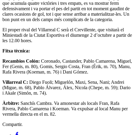
que acumula quatre victòries i tres empats, es va mostrar ferm
defensivament i va portar el pes del partit en tot moment gaudint de
clares ocasions de gol, tot i que sense arribar a materialitzar-les. Un
bon punt en un dels camps més complicats de la categoria.
El proper rival del Villarreal C serà el Crevillente, que visitarà el
Miniestadi de la Ciutat Esportiva el diumenge 2 d’octubre a partir de
les 12.00 hores.
Fitxa tècnica:
Recambios Colón:
Coronado, Castander, Pablo Camarena, Miguel,
Fer (Genis, m. 80), Gomis, Sergio Costa, Fran (Érik, m. 70), Manu,
Rafa Rivera (Koeman, m. 76) i Dani Gómez.
Villarreal C:
Diego Fuoli; Miguelón, Maxi, Sena, Nani; Andrei
(Migue, m. 68), Pablo Álvarez, Álex, Nicola (Chepe, m. 59); Dario
i Akale (Simón, m. 74).
Àrbitre:
Sanchís Cambra. Va amonestar als locals Fran, Rafa
Rivera, Pablo Camarena i Koeman. Va expulsar al local Manu per
vermella directa en el m. 82.
Compartir.