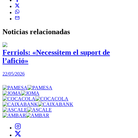
Noticias
relacionadas
Ferriols: «Necessitem el suport de
l’afició»
22/05/2026
3