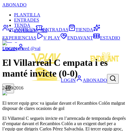
ABONADO
PLANTILLA
ENTRADES
TENDA
PLANTILLA
ENTRADAS
TIENDA
EXPERIÈNCIES
EXPERIENCIAS
V PLAY
ENDAVANT
ESTADIO
Uncategorized @val
LOGIN
El Villarreal C empata i es
manté invicte (0-0)
LOGIN
ABONADO
24/09/2016
El tercer equip groc va igualar davant el Recambios Colón malgrat
disposar de clares ocasions de gol
El Villarreal C segueix invicte en l’arrencada de temporada després
d’empatar davant el Recambios Colón a un exigent duel per a
l’equip que dirigeix ​​Carlos Pérez Salvachúa. El tercer equip groc,