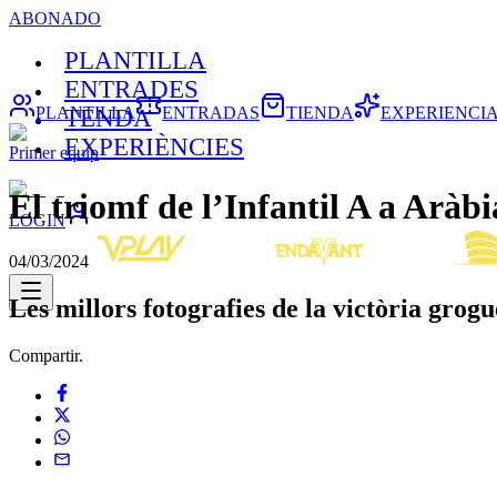
ABONADO
PLANTILLA
ENTRADES
PLANTILLA
ENTRADAS
TIENDA
EXPERIENCI
TENDA
EXPERIÈNCIES
Primer equip
El triomf de l’Infantil A a Aràbi
LOGIN
04/03/2024
Les millors fotografies de la victòria gr
Compartir.