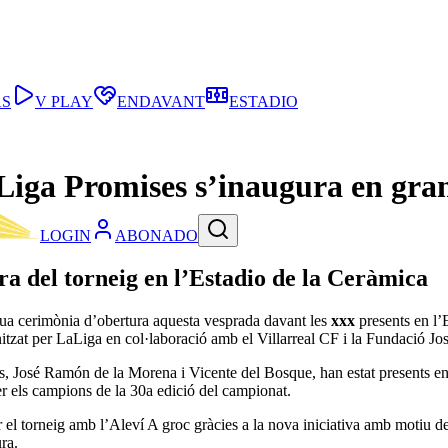
AS
V PLAY
ENDAVANT
ESTADIO
aLiga Promises s’inaugura en gra
LOGIN
ABONADO
ra del torneig en l’Estadio de la Ceràmica
ua cerimònia d’obertura aquesta vesprada davant les
xxx
presents en l’
anitzat per LaLiga en col·laboració amb el Villarreal CF i la Fundació 
, José Ramón de la Morena i Vicente del Bosque, han estat presents en l
ser els campions de la 30a edició del campionat.
r el torneig amb l’Aleví A groc gràcies a la nova iniciativa amb motiu d
ra.