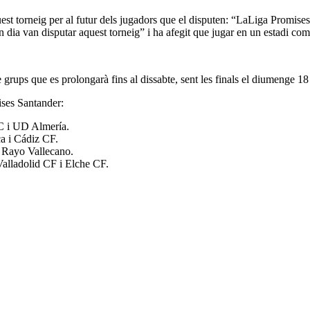
est torneig per al futur dels jugadors que el disputen: “LaLiga Promises 
ia van disputar aquest torneig” i ha afegit que jugar en un estadi com e
ups que es prolongarà fins al dissabte, sent les finals el diumenge 18 de
ses Santander:
FC i UD Almería.
 i Cádiz CF.
 Rayo Vallecano.
Valladolid CF i Elche CF.