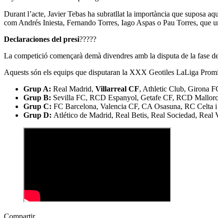
Durant l’acte, Javier Tebas ha subratllat la importància que suposa aqu
com Andrés Iniesta, Fernando Torres, Iago Aspas o Pau Torres, que un d
Declaraciones del presi
?????
La competició començarà demà divendres amb la disputa de la fase de gr
Aquests són els equips que disputaran la XXX Geotiles LaLiga Promi
Grup A:
Real Madrid,
Villarreal CF
, Athletic Club, Girona 
Grup B:
Sevilla FC, RCD Espanyol, Getafe CF, RCD Mallorca
Grup C:
FC Barcelona, Valencia CF, CA Osasuna, RC Celta i
Grup D:
Atlético de Madrid, Real Betis, Real Sociedad, Real 
Compartir.