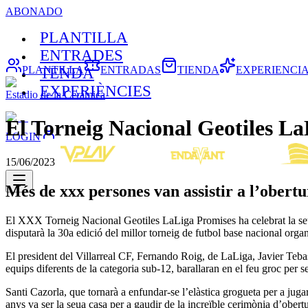
ABONADO
PLANTILLA
ENTRADES
PLANTILLA
ENTRADAS
TIENDA
EXPERIENCI
TENDA
EXPERIÈNCIES
Estadio de la Cerámica
El Torneig Nacional Geotiles L
LOGIN
15/06/2023
Més de xxx persones van assistir a l’obertu
El XXX Torneig Nacional Geotiles LaLiga Promises ha celebrat la se
disputarà la 30a edició del millor torneig de futbol base nacional org
El president del Villarreal CF, Fernando Roig, de LaLiga, Javier Tebas
equips diferents de la categoria sub-12, barallaran en el feu groc per 
Santi Cazorla, que tornarà a enfundar-se l’elàstica grogueta per a juga
anys va ser la seua casa per a gaudir de la increïble cerimònia d’obertu