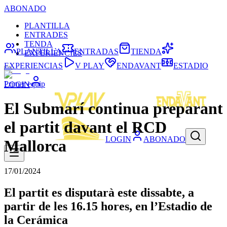
ABONADO
PLANTILLA
ENTRADES
TENDA
PLANTILLA
ENTRADAS
TIENDA
EXPERIÈNCIES
EXPERIENCIAS
V PLAY
ENDAVANT
ESTADIO
Primer equip
LOGIN
El Submarí continua preparant
el partit davant el RCD
LOGIN
ABONADO
Mallorca
17/01/2024
El partit es disputarà este dissabte, a
partir de les 16.15 hores, en l’Estadio de
la Cerámica