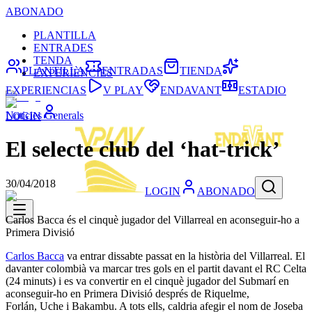
ABONADO
PLANTILLA
ENTRADES
TENDA
PLANTILLA
ENTRADAS
TIENDA
EXPERIÈNCIES
EXPERIENCIAS
V PLAY
ENDAVANT
ESTADIO
Noticies Generals
LOGIN
El selecte club del ‘hat-trick’
30/04/2018
LOGIN
ABONADO
Carlos Bacca és el cinquè jugador del Villarreal en aconseguir-ho a
Primera Divisió
Carlos Bacca
va entrar dissabte passat en la història del Villarreal. El
davanter colombià va marcar tres gols en el partit davant el RC Celta
(24 minuts) i es va convertir en el cinquè jugador del Submarí en
aconseguir-ho en Primera Divisió després de Riquelme,
Forlán, Uche i Bakambu. A tots ells, caldria afegir el nom de Joseba