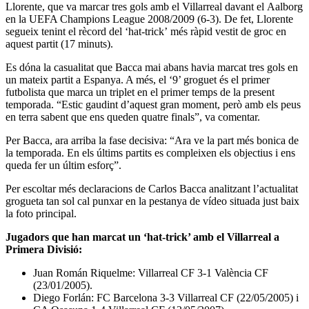
Llorente, que va marcar tres gols amb el Villarreal davant el Aalborg
en la UEFA Champions League 2008/2009 (6-3). De fet, Llorente
segueix tenint el rècord del ‘hat-trick’ més ràpid vestit de groc en
aquest partit (17 minuts).
Es dóna la casualitat que Bacca mai abans havia marcat tres gols en
un mateix partit a Espanya. A més, el ‘9’ groguet és el primer
futbolista que marca un triplet en el primer temps de la present
temporada. “Estic gaudint d’aquest gran moment, però amb els peus
en terra sabent que ens queden quatre finals”, va comentar.
Per Bacca, ara arriba la fase decisiva: “Ara ve la part més bonica de
la temporada. En els últims partits es compleixen els objectius i ens
queda fer un últim esforç”.
Per escoltar més declaracions de Carlos Bacca analitzant l’actualitat
grogueta tan sol cal punxar en la pestanya de vídeo situada just baix
la foto principal.
Jugadors que han marcat un ‘hat-trick’ amb el Villarreal a
Primera Divisió:
Juan Román Riquelme: Villarreal CF 3-1 València CF
(23/01/2005).
Diego Forlán: FC Barcelona 3-3 Villarreal CF (22/05/2005) i