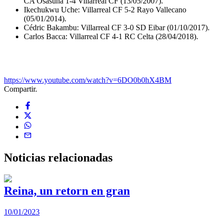
CA Osasuna 1-4 Villarreal CF (13/05/2007).
Ikechukwu Uche: Villarreal CF 5-2 Rayo Vallecano
(05/01/2014).
Cédric Bakambu: Villarreal CF 3-0 SD Eibar (01/10/2017).
Carlos Bacca: Villarreal CF 4-1 RC Celta (28/04/2018).
https://www.youtube.com/watch?v=6DO0b0hX4BM
Compartir.
Noticias
relacionadas
Reina, un retorn en gran
10/01/2023
2