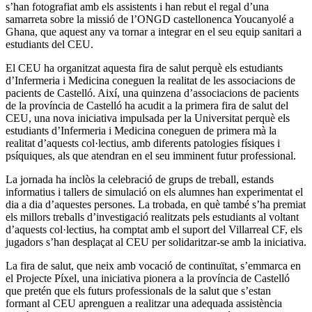
s’han fotografiat amb els assistents i han rebut el regal d’una
samarreta sobre la missió de l’ONGD castellonenca Youcanyolé a
Ghana, que aquest any va tornar a integrar en el seu equip sanitari a
estudiants del CEU.
El CEU ha organitzat aquesta fira de salut perquè els estudiants
d’Infermeria i Medicina coneguen la realitat de les associacions de
pacients de Castelló. Així, una quinzena d’associacions de pacients
de la província de Castelló ha acudit a la primera fira de salut del
CEU, una nova iniciativa impulsada per la Universitat perquè els
estudiants d’Infermeria i Medicina coneguen de primera mà la
realitat d’aquests col·lectius, amb diferents patologies físiques i
psíquiques, als que atendran en el seu imminent futur professional.
La jornada ha inclòs la celebració de grups de treball, estands
informatius i tallers de simulació on els alumnes han experimentat el
dia a dia d’aquestes persones. La trobada, en què també s’ha premiat
els millors treballs d’investigació realitzats pels estudiants al voltant
d’aquests col·lectius, ha comptat amb el suport del Villarreal CF, els
jugadors s’han desplaçat al CEU per solidaritzar-se amb la iniciativa.
La fira de salut, que neix amb vocació de continuïtat, s’emmarca en
el Projecte Píxel, una iniciativa pionera a la província de Castelló
que pretén que els futurs professionals de la salut que s’estan
formant al CEU aprenguen a realitzar una adequada assistència