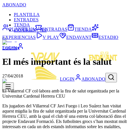
ABONADO
PLANTILLA
ENTRADES
TENDA
PLANTILLA
ENTRADAS
TIENDA
EXPERIÈNCIES
EXPERIENCIAS
V PLAY
ENDAVANT
ESTADIO
Endavant
LOGIN
El més important és la salut
27/04/2018
LOGIN
ABONADO
El Villarreal CF col·labora amb la fira de salut organitzada per la
Universitat Cardenal Herrera CEU
Els jugadors del Villarreal CF Javi Fuego i Leo Suárez han visitat
aquest migdia la fira de salut organitzada per la Universitat Cardenal
Herrera CEU, amb la qual el club té una estreta col·laboració dins el
projecte Endavant Formació. Els futbolistes grocs s’han mostrat molt
interessats en cada un dels estands informatius sobre les malalties,