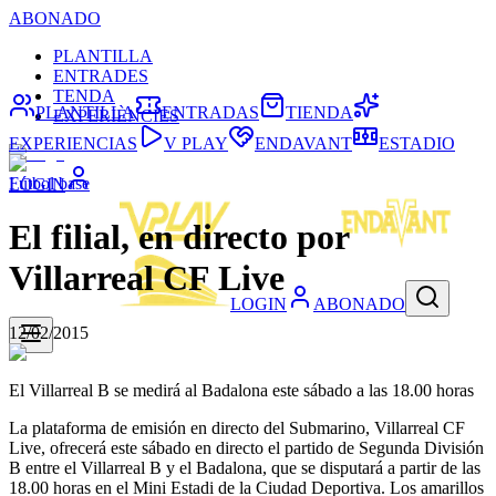
ABONADO
PLANTILLA
ENTRADES
TENDA
PLANTILLA
ENTRADAS
TIENDA
EXPERIÈNCIES
EXPERIENCIAS
V PLAY
ENDAVANT
ESTADIO
Fútbol base
LOGIN
El filial, en directo por
Villarreal CF Live
LOGIN
ABONADO
12/02/2015
El Villarreal B se medirá al Badalona este sábado a las 18.00 horas
La plataforma de emisión en directo del Submarino, Villarreal CF
Live, ofrecerá este sábado en directo el partido de Segunda División
B entre el Villarreal B y el Badalona, que se disputará a partir de las
18.00 horas en el Mini Estadi de la Ciudad Deportiva. Los amarillos