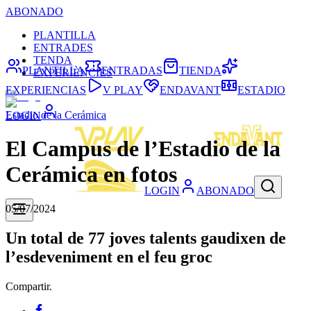
ABONADO
PLANTILLA
ENTRADES
TENDA
PLANTILLA
ENTRADAS
TIENDA
EXPERIÈNCIES
EXPERIENCIAS
V PLAY
ENDAVANT
ESTADIO
Estadio de la Cerámica
LOGIN
El Campus de l’Estadio de la
Cerámica en fotos
LOGIN
ABONADO
05/07/2024
Un total de 77 joves talents gaudixen de
l’esdeveniment en el feu groc
Compartir.