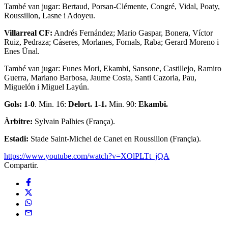
També van jugar: Bertaud, Porsan-Clémente, Congré, Vidal, Poaty,
Roussillon, Lasne i Adoyeu.
Villarreal CF:
Andrés Fernández; Mario Gaspar, Bonera, Víctor
Ruiz, Pedraza; Cáseres, Morlanes, Fornals, Raba; Gerard Moreno i
Enes Ünal.
També van jugar: Funes Mori, Ekambi, Sansone, Castillejo, Ramiro
Guerra, Mariano Barbosa, Jaume Costa, Santi Cazorla, Pau,
Miguelón i Miguel Layún.
Gols: 1-0
. Min. 16:
Delort. 1-1.
Min. 90:
Ekambi.
Àrbitre:
Sylvain Palhies (França).
Estadi:
Stade Saint-Michel de Canet en Roussillon (Françia).
https://www.youtube.com/watch?v=XOlPLTt_jQA
Compartir.