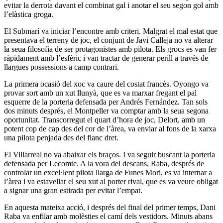
evitar la derrota davant el combinat gal i anotar el seu segon gol amb
l’elàstica groga.
El Submarí va iniciar l’encontre amb criteri. Malgrat el mal estat que
presentava el terreny de joc, el conjunt de Javi Calleja no va alterar
la seua filosofia de ser protagonistes amb pilota. Els grocs es van fer
ràpidament amb l’esfèric i van tractar de generar perill a través de
llargues possessions a camp contrari.
La primera ocasió del xoc va caure del costat francès. Oyongo va
provar sort amb un xut llunyà, que es va marxar fregant el pal
esquerre de la porteria defensada per Andrés Fernández. Tan sols
dos minuts després, el Montpeller va comptar amb la seua segona
oportunitat. Transcorregut el quart d’hora de joc, Delort, amb un
potent cop de cap des del cor de l’àrea, va enviar al fons de la xarxa
una pilota penjada des del flanc dret.
El Villarreal no va abaixar els braços. I va seguir buscant la porteria
defensada per Lecomte. A la vora del descans, Raba, després de
controlar un excel·lent pilota llarga de Funes Mori, es va internar a
l’àrea i va estavellar el seu xut al porter rival, que es va veure obligat
a signar una gran estirada per evitar l’empat.
En aquesta mateixa acció, i després del final del primer temps, Dani
Raba va enfilar amb molèsties el camí dels vestidors. Minuts abans