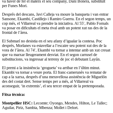
va haver de fer el mateix el seu company, Dani Bonera, substituït
per Funes Mori.
Després del descans, Javi Calleja va moure la banqueta i van entrar
Sansone, Ekambi, Castillejo i Ramiro Guerra. En el segon temps, un
cop més, el Villarreal va prendre la iniciativa. Al 55′, Pablo Fornals
va posar en dificultats el meta rival amb un potent xut ras des de la
frontal de l’àrea.
El Submarí no desistia en el seu afany d’igualar la contesa. Poc
després, Morlanes va estavellar a l’escaire seu potent xut des de la
vora de l’àrea. Al 74′, Ekambi va tornar a intentar amb un xut creuat
que va marxar lleugerament desviat. En el segon carrusel de
substitucions, va ingressar al terreny de joc el debutant Layún.
El premi a la insistència ‘grogueta’ va arribar en l’últim minut.
Ekambi va tornar a veure porta. El franc-camerunès va rematar de
cap a la xarxa, després d’una meravellosa assistència de Miguelón
des del costat dret. Sense temps per a més, al Villarreal va
aconseguir, ‘in extremis’, el seu tercer empat de la pretemporada.
Fitxa tècnica:
Montpellier HSC:
Lecomte; Oyongo, Mendes, Hilton, Le Tallec;
Aguilar, Piriz, Sambia, Mbenza; Mollet i Delort.