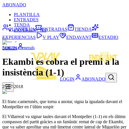
ABONADO
PLANTILLA
ENTRADES
TENDA
PLANTILLA
ENTRADAS
TIENDA
EXPERIÈNCIES
EXPERIENCIAS
V PLAY
ENDAVANT
ESTADIO
Noticies Generals
LOGIN
Ekambi es cobra el premi a la
insistència (1-1)
LOGIN
ABONADO
25/07/2018
El franc-camerunès, que torna a anotar, signa la igualada davant el
Montpellier en l’últim sospir
El Villarreal va signar taules davant el Montpeller (1-1) en els últims
compassos del partit gràcies a un fantàstic remat de cap de Ekambi,
que va saber aprofitar una mil·limetrat centre lateral de Miguelón per