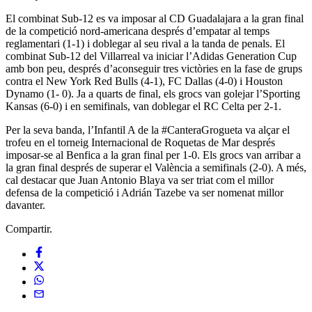
El combinat Sub-12 es va imposar al CD Guadalajara a la gran final
de la competició nord-americana després d’empatar al temps
reglamentari (1-1) i doblegar al seu rival a la tanda de penals. El
combinat Sub-12 del Villarreal va iniciar l’Adidas Generation Cup
amb bon peu, després d’aconseguir tres victòries en la fase de grups
contra el New York Red Bulls (4-1), FC Dallas (4-0) i Houston
Dynamo (1- 0). Ja a quarts de final, els grocs van golejar l’Sporting
Kansas (6-0) i en semifinals, van doblegar el RC Celta per 2-1.
Per la seva banda, l’Infantil A de la #CanteraGrogueta va alçar el
trofeu en el torneig Internacional de Roquetas de Mar després
imposar-se al Benfica a la gran final per 1-0. Els grocs van arribar a
la gran final després de superar el València a semifinals (2-0). A més,
cal destacar que Juan Antonio Blaya va ser triat com el millor
defensa de la competició i Adrián Tazebe va ser nomenat millor
davanter.
Compartir.