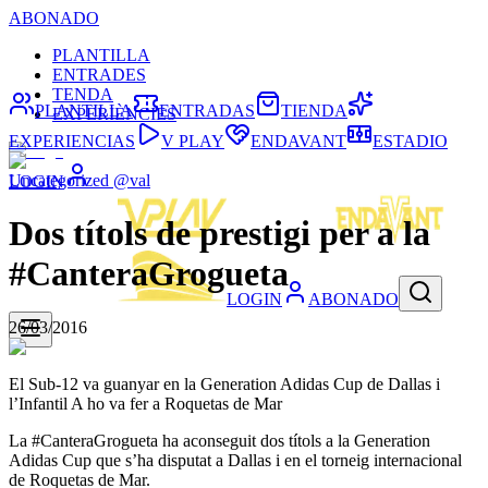
ABONADO
PLANTILLA
ENTRADES
TENDA
PLANTILLA
ENTRADAS
TIENDA
EXPERIÈNCIES
EXPERIENCIAS
V PLAY
ENDAVANT
ESTADIO
Uncategorized @val
LOGIN
Dos títols de prestigi per a la
#CanteraGrogueta
LOGIN
ABONADO
26/03/2016
El Sub-12 va guanyar en la Generation Adidas Cup de Dallas i
l’Infantil A ho va fer a Roquetas de Mar
La #CanteraGrogueta ha aconseguit dos títols a la Generation
Adidas Cup que s’ha disputat a Dallas i en el torneig internacional
de Roquetas de Mar.