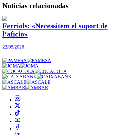
Noticias
relacionadas
Ferriols: «Necessitem el suport de
l’afició»
22/05/2026
3