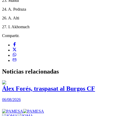
23. Mandi
24. A. Pedraza
26. A. Alti
27. I. Akhomach
Compartir.
Noticias
relacionadas
Álex Forés, traspasat al Burgos CF
06/08/2026
0