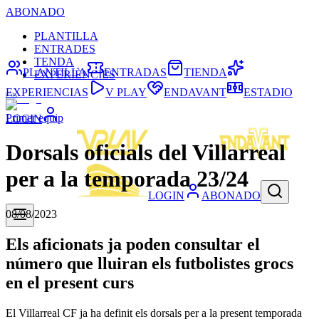
ABONADO
PLANTILLA
ENTRADES
TENDA
PLANTILLA
ENTRADAS
TIENDA
EXPERIÈNCIES
EXPERIENCIAS
V PLAY
ENDAVANT
ESTADIO
Primer equip
LOGIN
Dorsals oficials del Villarreal
per a la temporada 23/24
LOGIN
ABONADO
08/08/2023
Els aficionats ja poden consultar el
número que lluiran els futbolistes grocs
en el present curs
El Villarreal CF ja ha definit els dorsals per a la present temporada