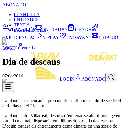
ABONADO
PLANTILLA
ENTRADES
TENDA
PLANTILLA
ENTRADAS
TIENDA
EXPERIÈNCIES
EXPERIENCIAS
V PLAY
ENDAVANT
ESTADIO
Noticies Generals
LOGIN
Dia de descans
07/04/2014
LOGIN
ABONADO
La plantilla començarà a preparar demà dimarts en doble sessió el
derbi davant el Llevant
La plantilla del Villarreal, després d’entrenar-se ahir diumenge en
jornada matinal, disposarà avui dilluns de jornada de descans.
L’equip tornarà als entrenaments demà dimarts en una sessió de