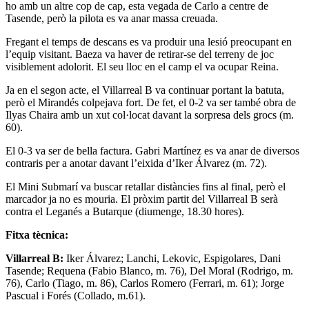
ho amb un altre cop de cap, esta vegada de Carlo a centre de
Tasende, però la pilota es va anar massa creuada.
Fregant el temps de descans es va produir una lesió preocupant en
l’equip visitant. Baeza va haver de retirar-se del terreny de joc
visiblement adolorit. El seu lloc en el camp el va ocupar Reina.
Ja en el segon acte, el Villarreal B va continuar portant la batuta,
però el Mirandés colpejava fort. De fet, el 0-2 va ser també obra de
Ilyas Chaira amb un xut col·locat davant la sorpresa dels grocs (m.
60).
El 0-3 va ser de bella factura. Gabri Martínez es va anar de diversos
contraris per a anotar davant l’eixida d’Iker Álvarez (m. 72).
El Mini Submarí va buscar retallar distàncies fins al final, però el
marcador ja no es mouria. El pròxim partit del Villarreal B serà
contra el Leganés a Butarque (diumenge, 18.30 hores).
Fitxa tècnica:
Villarreal B:
Iker Álvarez; Lanchi, Lekovic, Espigolares, Dani
Tasende; Requena (Fabio Blanco, m. 76), Del Moral (Rodrigo, m.
76), Carlo (Tiago, m. 86), Carlos Romero (Ferrari, m. 61); Jorge
Pascual i Forés (Collado, m.61).