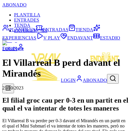
ABONADO
PLANTILLA
ENTRADES
TENDA
PLANTILLA
ENTRADAS
TIENDA
EXPERIÈNCIES
EXPERIENCIAS
V PLAY
ENDAVANT
ESTADIO
Futbol base
LOGIN
El Villarreal B perd davant el
Mirandés
LOGIN
ABONADO
21/10/2023
El filial groc cau per 0-3 en un partit en el
qual el va intentar de totes les maneres
El Villarreal B va perdre per 0-3 davant el Mirandés en un partit en
el qual el Mini Submarí el va intentar de totes les maneres, però no