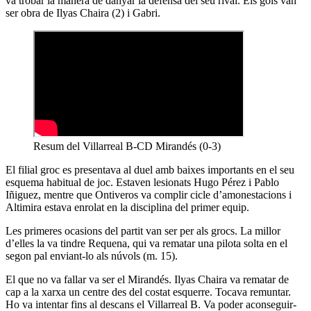
va trobar la manera de danyar la defensa del seu rival. Els gols van
ser obra de Ilyas Chaira (2) i Gabri.
Resum del Villarreal B-CD Mirandés (0-3)
El filial groc es presentava al duel amb baixes importants en el seu
esquema habitual de joc. Estaven lesionats Hugo Pérez i Pablo
Iñiguez, mentre que Ontiveros va complir cicle d’amonestacions i
Altimira estava enrolat en la disciplina del primer equip.
Les primeres ocasions del partit van ser per als grocs. La millor
d’elles la va tindre Requena, qui va rematar una pilota solta en el
segon pal enviant-lo als núvols (m. 15).
El que no va fallar va ser el Mirandés. Ilyas Chaira va rematar de
cap a la xarxa un centre des del costat esquerre. Tocava remuntar.
Ho va intentar fins al descans el Villarreal B. Va poder aconseguir-