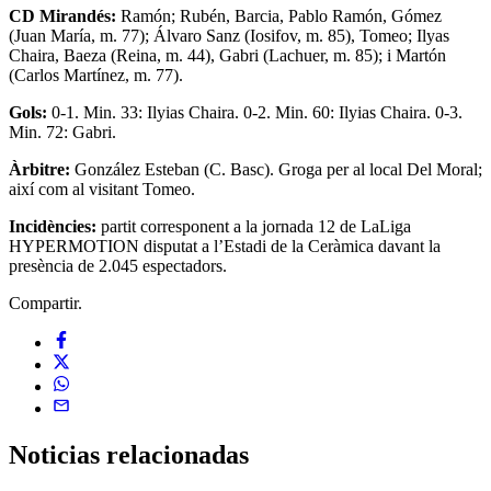
CD Mirandés:
Ramón; Rubén, Barcia, Pablo Ramón, Gómez
(Juan María, m. 77); Álvaro Sanz (Iosifov, m. 85), Tomeo; Ilyas
Chaira, Baeza (Reina, m. 44), Gabri (Lachuer, m. 85); i Martón
(Carlos Martínez, m. 77).
Gols:
0-1. Min. 33: Ilyias Chaira. 0-2. Min. 60: Ilyias Chaira. 0-3.
Min. 72: Gabri.
Àrbitre:
González Esteban (C. Basc). Groga per al local Del Moral;
així com al visitant Tomeo.
Incidències:
partit corresponent a la jornada 12 de LaLiga
HYPERMOTION disputat a l’Estadi de la Ceràmica davant la
presència de 2.045 espectadors.
Compartir.
Noticias
relacionadas