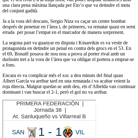
una clara pena màxima llançada per Eto’o que va detindre el meta
del conjunt gadità.
Ja a la vora del descans, Sergio Niza va caçar un centre bombat
després de penetrar en l’àrea i, de primeres, va rematar quasi en semi
errada per posar l’empat en el marcador de manera sorprenent.
La segona part va guanyar en disputa i Kinareikin es va vestir de
protagonista en detindre un penal en contra dels grocs en el 53. En
el 69, Bonafé posava de nou nou a prova al porter rival amb un
duríssim tret a la vora de l’àrea que va obligar el portera a emprar-se
a fons.
Encara es va complicar més el xoc a deu minuts del final quan
Albert García va arribar tard en una rematada i va acabar veient la
roja directa. Malgrat quedar-se amb deu, els d’Albelda van continuar
dominant i van buscar el 2-1, però el gol no va arribar.