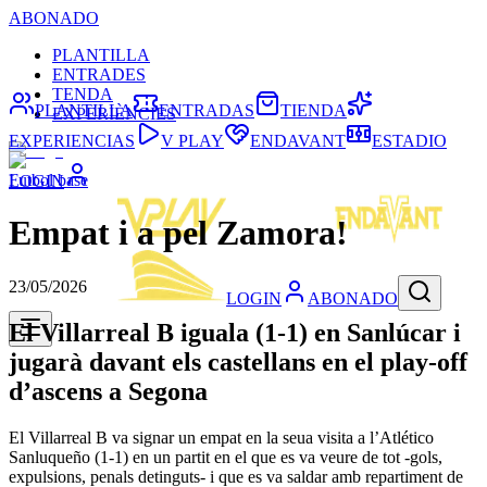
ABONADO
PLANTILLA
ENTRADES
TENDA
PLANTILLA
ENTRADAS
TIENDA
EXPERIÈNCIES
EXPERIENCIAS
V PLAY
ENDAVANT
ESTADIO
Futbol base
LOGIN
Empat i a pel Zamora!
23/05/2026
LOGIN
ABONADO
El Villarreal B iguala (1-1) en Sanlúcar i
jugarà davant els castellans en el play-off
d’ascens a Segona
El Villarreal B va signar un empat en la seua visita a l’Atlético
Sanluqueño (1-1) en un partit en el que es va veure de tot -gols,
expulsions, penals detinguts- i que es va saldar amb repartiment de