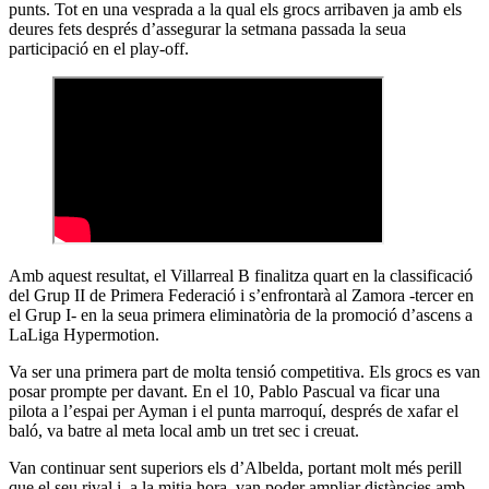
punts. Tot en una vesprada a la qual els grocs arribaven ja amb els
deures fets després d’assegurar la setmana passada la seua
participació en el play-off.
Amb aquest resultat, el Villarreal B finalitza quart en la classificació
del Grup II de Primera Federació i s’enfrontarà al Zamora -tercer en
el Grup I- en la seua primera eliminatòria de la promoció d’ascens a
LaLiga Hypermotion.
Va ser una primera part de molta tensió competitiva. Els grocs es van
posar prompte per davant. En el 10, Pablo Pascual va ficar una
pilota a l’espai per Ayman i el punta marroquí, després de xafar el
baló, va batre al meta local amb un tret sec i creuat.
Van continuar sent superiors els d’Albelda, portant molt més perill
que el seu rival i, a la mitja hora, van poder ampliar distàncies amb