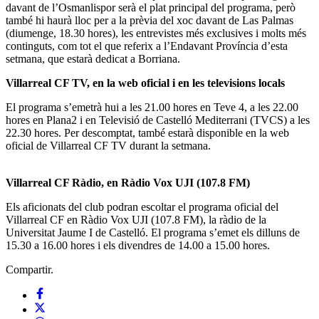
davant de l’Osmanlispor serà el plat principal del programa, però
també hi haurà lloc per a la prèvia del xoc davant de Las Palmas
(diumenge, 18.30 hores), les entrevistes més exclusives i molts més
continguts, com tot el que referix a l’Endavant Província d’esta
setmana, que estarà dedicat a Borriana.
Villarreal CF TV, en la web oficial i en les televisions locals
El programa s’emetrà hui a les 21.00 hores en Teve 4, a les 22.00
hores en Plana2 i en Televisió de Castelló Mediterrani (TVCS) a les
22.30 hores. Per descomptat, també estarà disponible en la web
oficial de Villarreal CF TV durant la setmana.
Villarreal CF Ràdio, en Ràdio Vox UJI (107.8 FM)
Els aficionats del club podran escoltar el programa oficial del
Villarreal CF en Ràdio Vox UJI (107.8 FM), la ràdio de la
Universitat Jaume I de Castelló. El programa s’emet els dilluns de
15.30 a 16.00 hores i els divendres de 14.00 a 15.00 hores.
Compartir.