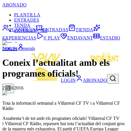
ABONADO
PLANTILLA
ENTRADES
TENDA
PLANTILLA
ENTRADAS
TIENDA
EXPERIÈNCIES
EXPERIENCIAS
V PLAY
ENDAVANT
ESTADIO
Noticies Generals
LOGIN
Coneix l’actualitat amb els
programes oficials!
LOGIN
ABONADO
21/10/2016
Tota la informació setmanal a Villarreal CF TV i a Villarreal CF
Ràdio
Assabenta’t de tot amb els programes oficials! Villarreal CF TV
i Villarreal CF Ràdio, repassen hui tota l’actualitat del conjunt groc
de la manera més exhaustiva. El partit d’UEFA Europa League