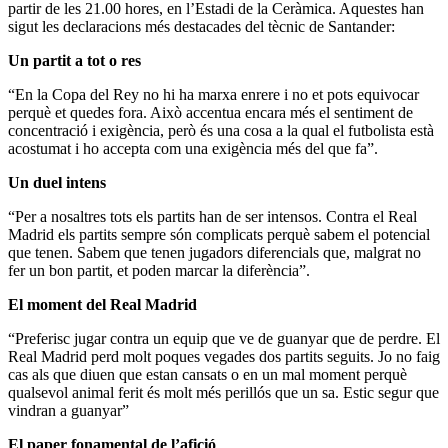
partir de les 21.00 hores, en l’Estadi de la Ceràmica. Aquestes han
sigut les declaracions més destacades del tècnic de Santander:
Un partit a tot o res
“En la Copa del Rey no hi ha marxa enrere i no et pots equivocar
perquè et quedes fora. Això accentua encara més el sentiment de
concentració i exigència, però és una cosa a la qual el futbolista està
acostumat i ho accepta com una exigència més del que fa”.
Un duel intens
“Per a nosaltres tots els partits han de ser intensos. Contra el Real
Madrid els partits sempre són complicats perquè sabem el potencial
que tenen. Sabem que tenen jugadors diferencials que, malgrat no
fer un bon partit, et poden marcar la diferència”.
El moment del Real Madrid
“Preferisc jugar contra un equip que ve de guanyar que de perdre. El
Real Madrid perd molt poques vegades dos partits seguits. Jo no faig
cas als que diuen que estan cansats o en un mal moment perquè
qualsevol animal ferit és molt més perillós que un sa. Estic segur que
vindran a guanyar”
El paper fonamental de l’afició