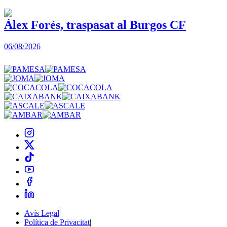
Álex Forés, traspasat al Burgos CF
06/08/2026
0
Avís Legal
|
Política de Privacitat
|