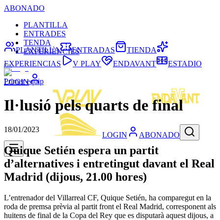
ABONADO
PLANTILLA
ENTRADES
TENDA
PLANTILLA
ENTRADAS
TIENDA
EXPERIÈNCIES
EXPERIENCIAS
V PLAY
ENDAVANT
ESTADIO
Primer equip
LOGIN
Il·lusió pels quarts de final
18/01/2023
LOGIN
ABONADO
Quique Setién espera un partit
d’alternatives i entretingut davant el Real
Madrid (dijous, 21.00 hores)
L’entrenador del Villarreal CF, Quique Setién, ha comparegut en la
roda de premsa prèvia al partit front el Real Madrid, corresponent als
huitens de final de la Copa del Rey que es disputarà aquest dijous, a