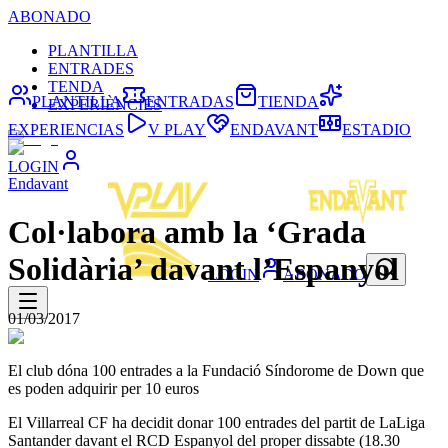
ABONADO
PLANTILLA
ENTRADES
TENDA
PLANTILLA
ENTRADAS
TIENDA
EXPERIÈNCIES
EXPERIENCIAS
V PLAY
ENDAVANT
ESTADIO
LOGIN
Endavant
Col·labora amb la ‘Grada
Solidària’ davant l’Espanyol
LOGIN
ABONADO
01/03/2017
El club dóna 100 entrades a la Fundació Síndorome de Down que
es poden adquirir per 10 euros
El Villarreal CF ha decidit donar 100 entrades del partit de LaLiga
Santander davant el RCD Espanyol del proper dissabte (18.30