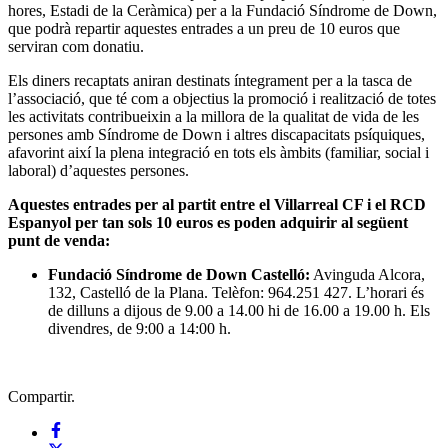
hores, Estadi de la Ceràmica) per a la Fundació Síndrome de Down,
que podrà repartir aquestes entrades a un preu de 10 euros que
serviran com donatiu.
Els diners recaptats aniran destinats íntegrament per a la tasca de
l’associació, que té com a objectius la promoció i realització de totes
les activitats contribueixin a la millora de la qualitat de vida de les
persones amb Síndrome de Down i altres discapacitats psíquiques,
afavorint així la plena integració en tots els àmbits (familiar, social i
laboral) d’aquestes persones.
Aquestes entrades per al partit entre el Villarreal CF i el RCD
Espanyol per tan sols 10 euros es poden adquirir al següent
punt de venda:
Fundació Síndrome de Down Castelló:
Avinguda Alcora,
132, Castelló de la Plana. Telèfon: 964.251 427. L’horari és
de dilluns a dijous de 9.00 a 14.00 hi de 16.00 a 19.00 h. Els
divendres, de 9:00 a 14:00 h.
Compartir.