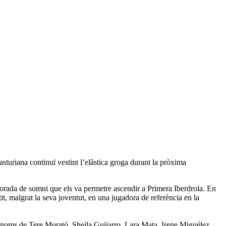
uriana continuï vestint l’elàstica groga durant la pròxima
porada de somni que els va permetre ascendir a Primera Iberdrola. En
it, malgrat la seva joventut, en una jugadora de referència en la
s noms de Tere Morató, Sheila Guijarro, Lara Mata, Irene Miguélez,