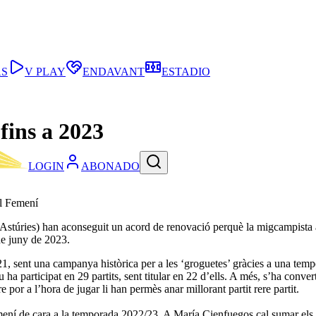
AS
V PLAY
ENDAVANT
ESTADIO
 fins a 2023
LOGIN
ABONADO
al Femení
stúries) han aconseguit un acord de renovació perquè la migcampista ast
de juny de 2023.
1, sent una campanya històrica per a les ‘groguetes’ gràcies a una tem
a participat en 29 partits, sent titular en 22 d’ells. A més, s’ha convert
e por a l’hora de jugar li han permès anar millorant partit rere partit.
Femení de cara a la temporada 2022/23. A María Cienfuegos cal sumar el