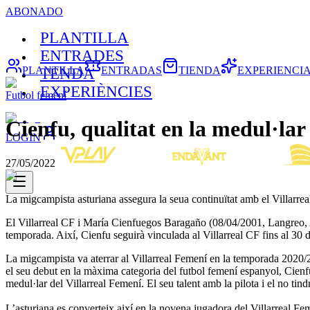
ABONADO
PLANTILLA
ENTRADES
PLANTILLA
ENTRADAS
TIENDA
EXPERIENCI
TENDA
EXPERIÈNCIES
Futbol femení
Cienfu, qualitat en la medul·lar
LOGIN
27/05/2022
La migcampista asturiana assegura la seua continuïtat amb el Villarre
El Villarreal CF i María Cienfuegos Baragaño (08/04/2001, Langreo, A
temporada. Així, Cienfu seguirà vinculada al Villarreal CF fins al 30 
La migcampista va aterrar al Villarreal Femení en la temporada 2020/2
el seu debut en la màxima categoria del futbol femení espanyol, Cienfu h
medul·lar del Villarreal Femení. El seu talent amb la pilota i el no tindr
L’asturiana es converteix així en la novena jugadora del Villarreal 