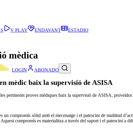
AS
V PLAY
ENDAVANT
ESTADIO
ió mèdica
LOGIN
ABONADO
men mèdic baix la supervisió de ASISA
les pertinents proves mèdiques baix la supervisió de ASISA, proveïdor 
n compromís sòlid amb el mecenatge i el patrocini de multitud d’activit
 Aquest compromís es materialitza a través del suport i el patrocini a di