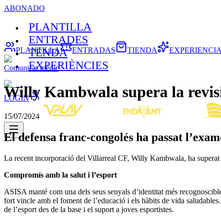
ABONADO
PLANTILLA
ENTRADES
PLANTILLA
ENTRADAS
TIENDA
EXPERIENCI
TENDA
EXPERIÈNCIES
Comunicat mèdic
Willy Kambwala supera la revis
LOGIN
15/07/2024
El defensa franc-congolés ha passat l’exa
La recent incorporació del Villarreal CF, Willy Kambwala, ha superat 
Compromís amb la salut i l’esport
ASISA manté com una dels seus senyals d’identitat més recognoscibles u
fort vincle amb el foment de l’educació i els hàbits de vida saludables.
de l’esport des de la base i el suport a joves esportistes.