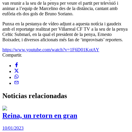
van reunir a la seu de la penya per veure el partit per televisió i
animar a l’equip de Marcelino des de la distància, cantant amb
eufòria els dos gols de Bruno Soriano.
Punxa en la pestanya de vídeo adjunt a aquesta notícia i gaudeix
amb el reportatge realitzat per Villarreal CF TV a la seu de la penya
Celtic Submarí, en la qual el president de la penya, Ernesto
Boixader, i diversos aficionats més fan de ‘improvisats’ reporters.
https://www.youtube.com/watch?v=1F6D01KotAY
Compartir.
Noticias
relacionadas
Reina, un retorn en gran
10/01/2023
2