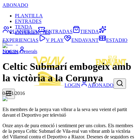
ABONADO
PLANTILLA
ENTRADES
TENDA
PLANTILLA
ENTRADAS
TIENDA
EXPERIÈNCIES
EXPERIENCIAS
V PLAY
ENDAVANT
ESTADIO
Noticies Generals
LOGIN
Celtic Submarí embogeix amb
la victòria a la Corunya
LOGIN
ABONADO
04/01/2016
Els membres de la penya van vibrar a la seva seu veient el partit
davant el Deportivo per televisió
Onze anys de pura emoció i sentiment per uns colors. Els membres
de la penya Celtic Submarí de Vila-real van vibrar amb la victòria
del Villarreal contra el Deportivo a Riazor. Desenes de seguidors es