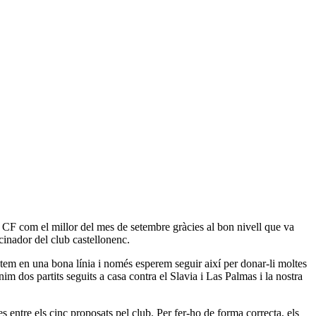
l CF com el millor del mes de setembre gràcies al bon nivell que va
cinador del club castellonenc.
Estem en una bona línia i només esperem seguir així per donar-li moltes
im dos partits seguits a casa contra el Slavia i Las Palmas i la nostra
s entre els cinc proposats pel club. Per fer-ho de forma correcta, els