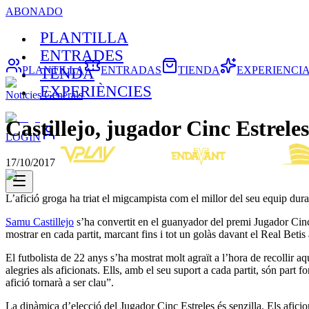
ABONADO
PLANTILLA
ENTRADES
PLANTILLA
ENTRADAS
TIENDA
EXPERIENCI
TENDA
EXPERIÈNCIES
Noticies Generals
Castillejo, jugador Cinc Estrele
LOGIN
17/10/2017
L’afició groga ha triat el migcampista com el millor del seu equip dura
Samu Castillejo
s’ha convertit en el guanyador del premi Jugador Cinc 
mostrar en cada partit, marcant fins i tot un golàs davant el Real Beti
El futbolista de 22 anys s’ha mostrat molt agraït a l’hora de recollir 
alegries als aficionats. Ells, amb el seu suport a cada partit, són part
afició tornarà a ser clau”.
La dinàmica d’elecció del Jugador Cinc Estreles és senzilla. Els aficio