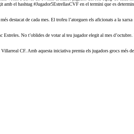
git amb el hashtag #Jugador5EstrellasCVF en el termini que es determine 
més destacat de cada mes. El trofeu l’atorguen els aficionats a la xarxa
c Estreles. No t’oblides de votar al teu jugador elegit al mes d’octubre
illarreal CF. Amb aquesta iniciativa premia els jugadors grocs més destac