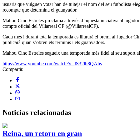
usuaris que vulguen votar han de tuitejar el nom del seu futbolista ele
recompte que determina el guanyador.
Mahou Cinc Estreles proclama a través d’aquesta iniciativa al jugador 
compte oficial del Villarreal CF (@VillarrealCF).
Cada mes i durant tota la temporada es lliurarà el premi al Jugador Cin
publicarà quan s’obren els terminis i els guanyadors.
Mahou Cinc Estreles segueix una temporada més fidel al seu suport al V
https://www.youtube.com/watch?v=JS32lh8QAhs
Compartir.
Noticias
relacionadas
Reina, un retorn en gran