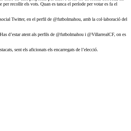
per recollir els vots. Quan es tanca el període per votar es fa el
 social Twitter, en el perfil de @futbolmahou, amb la col·laboració del
. Has d’estar atent als perfils de @futbolmahou i @VillarrealCF, on es
ats, sent els aficionats els encarregats de l’elecció.