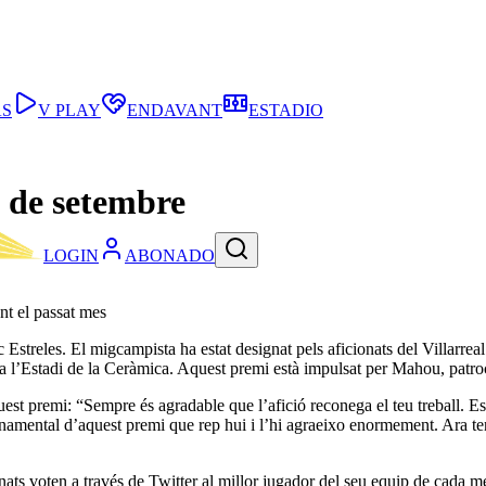
AS
V PLAY
ENDAVANT
ESTADIO
s de setembre
LOGIN
ABONADO
nt el passat mes
Estreles. El migcampista ha estat designat pels aficionats del Villarrea
s a l’Estadi de la Ceràmica. Aquest premi està impulsat per Mahou, patro
aquest premi: “Sempre és agradable que l’afició reconega el teu treball. 
 fonamental d’aquest premi que rep hui i l’hi agraeixo enormement. Ara ten
nats voten a través de Twitter al millor jugador del seu equip de cada me