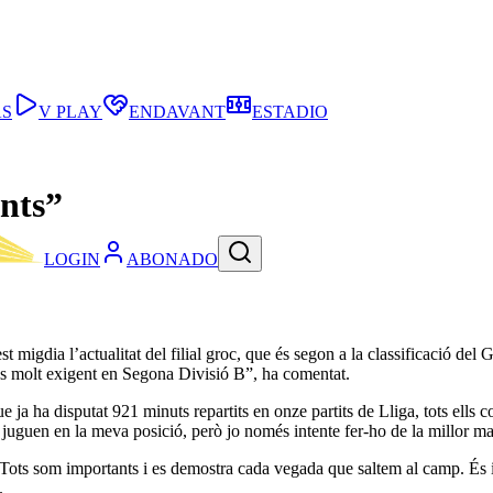
AS
V PLAY
ENDAVANT
ESTADIO
ants”
LOGIN
ABONADO
uest migdia l’actualitat del filial groc, que és segon a la classificació 
 és molt exigent en Segona Divisió B”, ha comentat.
ue ja ha disputat 921 minuts repartits en onze partits de Lliga, tots ell
juguen en la meva posició, però jo només intente fer-ho de la millor man
or: “Tots som importants i es demostra cada vegada que saltem al camp. És
.