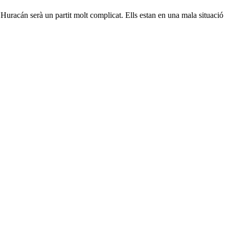
l’Huracán serà un partit molt complicat. Ells estan en una mala situació
3