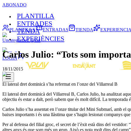
ABONADO
PLANTILLA
ENTRADES
PLANTILLA
ENTRADAS
TIENDA
EXPERIENCI
TENDA
EXPERIÈNCIES
Uncategorized @val
Carlos Julio: “Tots som import
LOGIN
18/11/2015
El lateral dret dominicà s’ha refermat en l’onze del Villarreal B
El lateral dret dominicà del Villarreal B, Carlos Julio, ha analitzat aq
objectiu és estar a dalt, però sabem que és molt difícil. La temporada
Carlos Julio s’ha assentat en l’onze titular del Mini Submarí, amb el q
baixes importants i és una llàstima que s’hagin lesionat companys que 
Per al defensa del filial groc, el secret de l’èxit està dins del vestid
altres anys és que som més un grup. Això es nota molt dins del camp”