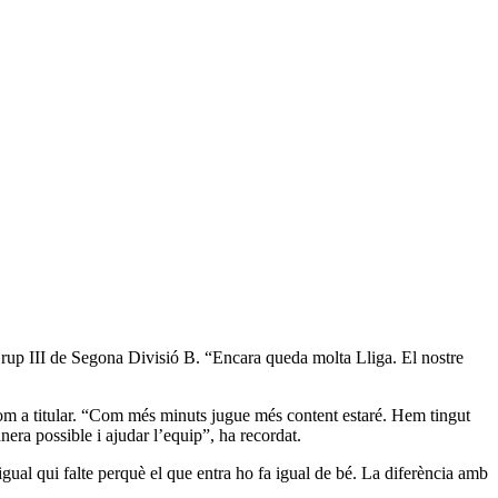
del Grup III de Segona Divisió B. “Encara queda molta Lliga. El nostre
s com a titular. “Com més minuts jugue més content estaré. Hem tingut
era possible i ajudar l’equip”, ha recordat.
 igual qui falte perquè el que entra ho fa igual de bé. La diferència amb